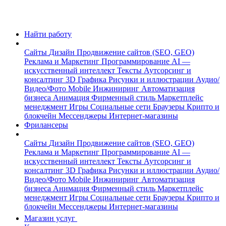
Найти работу
Сайты
Дизайн
Продвижение сайтов (SEO, GEO)
Реклама и Маркетинг
Программирование
AI —
искусственный интеллект
Тексты
Аутсорсинг и
консалтинг
3D Графика
Рисунки и иллюстрации
Аудио/
Видео/Фото
Mobile
Инжиниринг
Автоматизация
бизнеса
Анимация
Фирменный стиль
Маркетплейс
менеджмент
Игры
Социальные сети
Браузеры
Крипто и
блокчейн
Мессенджеры
Интернет-магазины
Фрилансеры
Сайты
Дизайн
Продвижение сайтов (SEO, GEO)
Реклама и Маркетинг
Программирование
AI —
искусственный интеллект
Тексты
Аутсорсинг и
консалтинг
3D Графика
Рисунки и иллюстрации
Аудио/
Видео/Фото
Mobile
Инжиниринг
Автоматизация
бизнеса
Анимация
Фирменный стиль
Маркетплейс
менеджмент
Игры
Социальные сети
Браузеры
Крипто и
блокчейн
Мессенджеры
Интернет-магазины
Магазин услуг