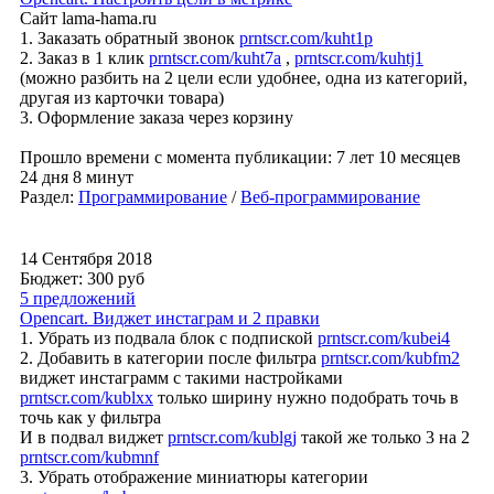
Сайт lama-hama.ru
1. Заказать обратный звонок
prntscr.com/kuht1p
2. Заказ в 1 клик
prntscr.com/kuht7a
,
prntscr.com/kuhtj1
(можно разбить на 2 цели если удобнее, одна из категорий,
другая из карточки товара)
3. Оформление заказа через корзину
Прошло времени с момента публикации: 7 лет 10 месяцев
24 дня 8 минут
Раздел:
Программирование
/
Веб-программирование
14 Сентября 2018
Бюджет: 300
руб
5 предложений
Opencart. Виджет инстаграм и 2 правки
1. Убрать из подвала блок с подпиской
prntscr.com/kubei4
2. Добавить в категории после фильтра
prntscr.com/kubfm2
виджет инстаграмм с такими настройками
prntscr.com/kublxx
только ширину нужно подобрать точь в
точь как у фильтра
И в подвал виджет
prntscr.com/kublgj
такой же только 3 на 2
prntscr.com/kubmnf
3. Убрать отображение миниатюры категории