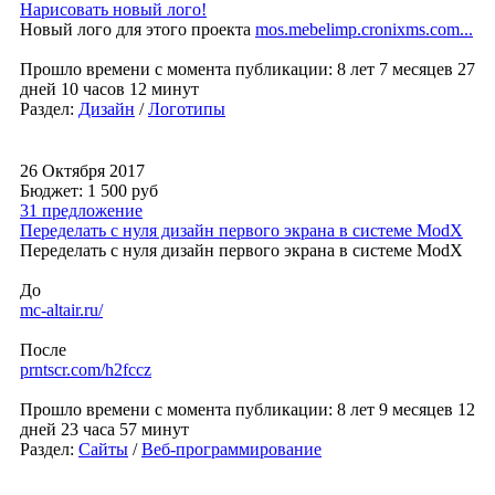
Нарисовать новый лого!
Новый лого для этого проекта
mos.mebelimp.cronixms.com...
Прошло времени с момента публикации: 8 лет 7 месяцев 27
дней 10 часов 12 минут
Раздел:
Дизайн
/
Логотипы
26 Октября 2017
Бюджет: 1 500
руб
31 предложение
Переделать с нуля дизайн первого экрана в системе ModX
Переделать с нуля дизайн первого экрана в системе ModX
До
mc-altair.ru/
После
prntscr.com/h2fccz
Прошло времени с момента публикации: 8 лет 9 месяцев 12
дней 23 часа 57 минут
Раздел:
Сайты
/
Веб-программирование