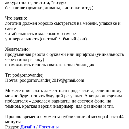
аккуратность, чистота, "воздух"
без клише (домики, диваны, листочки и т.д.)
Что важно:
логотип должен хорошо смотреться на мебели, упаковке и
сайте
читабельность в маленьком размере
универсальность (светлый / тёмный фон)
Желательно:
продуманная работа с буквами или шрифтом (уникальность
через типографику)
возможность использовать как знак/шильдик
Тг: podgornovandrej
Почта: podgornov.andrej2019@gmail.com
Можете присылать даже что-то вроде эскиза, если по нему
можно будет понять будущий результат. А когда определим
победителя – доделаем варианты на светлом фоне, на
тёмном, краткая версия (например, для фавикона и тп).
Прошло времени с момента публикации: 4 месяца 4 часа 44
минуты
Раздел:
Дизайн
/
Логотипы