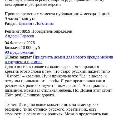
векторные и растровые версии
Прошло времени с момента публикации: 4 месяца 11 дней
9 часов 1 минута
Раздел:
Дизайн
/
Логотипы
Рейтинг: 8959
Победитель определен:
Андрей Тарасов
04 Февраля 2026
Бюджет: 10 000
руб
90 предложений
Придумать домен для нового бренда мебели
в среднем и премиал
Долго носил в голове название lapota, мне нравился
креатив этого слова в тем, что старо-русским пахнет типо
"Ляпота" – красиво. Ну и прикольно что "La" вначале, к
чему мы привыкли от lamodы. Я уже представлял как в
рекламных роликах звучит: "ммм ляпота". Ассоциация с
дизайном, красивая стильная мебель. Но. Домен этот стоит
750т. руб) Слишком дорого.
ТЗ нет. Историю выше можете взять на заметку, как
референс, типо оттенок русского, креативчик, есть
звучность в рекламных роликах. Можно представить как