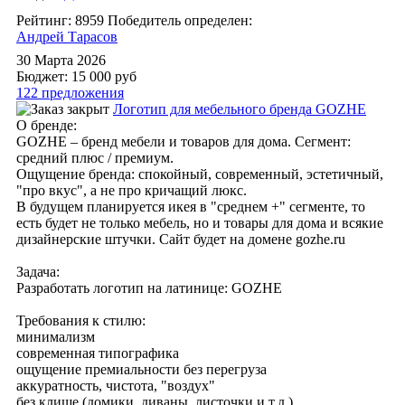
Рейтинг: 8959
Победитель определен:
Андрей Тарасов
30 Марта 2026
Бюджет: 15 000
руб
122 предложения
Логотип для мебельного бренда GOZHE
О бренде:
GOZHE – бренд мебели и товаров для дома. Сегмент:
средний плюс / премиум.
Ощущение бренда: спокойный, современный, эстетичный,
"про вкус", а не про кричащий люкс.
В будущем планируется икея в "среднем +" сегменте, то
есть будет не только мебель, но и товары для дома и всякие
дизайнерские штучки. Сайт будет на домене gozhe.ru
Задача:
Разработать логотип на латинице: GOZHE
Требования к стилю:
минимализм
современная типографика
ощущение премиальности без перегруза
аккуратность, чистота, "воздух"
без клише (домики, диваны, листочки и т.д.)