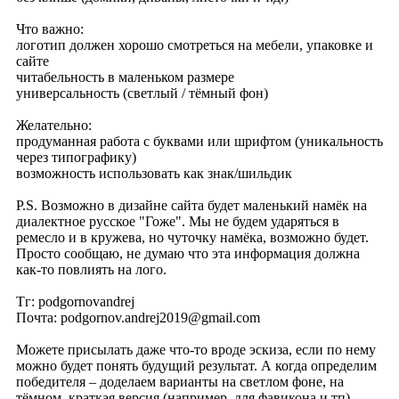
Что важно:
логотип должен хорошо смотреться на мебели, упаковке и
сайте
читабельность в маленьком размере
универсальность (светлый / тёмный фон)
Желательно:
продуманная работа с буквами или шрифтом (уникальность
через типографику)
возможность использовать как знак/шильдик
P.S. Возможно в дизайне сайта будет маленький намёк на
диалектное русское "Гоже". Мы не будем ударяться в
ремесло и в кружева, но чуточку намёка, возможно будет.
Просто сообщаю, не думаю что эта информация должна
как-то повлиять на лого.
Тг: podgornovandrej
Почта: podgornov.andrej2019@gmail.com
Можете присылать даже что-то вроде эскиза, если по нему
можно будет понять будущий результат. А когда определим
победителя – доделаем варианты на светлом фоне, на
тёмном, краткая версия (например, для фавикона и тп),