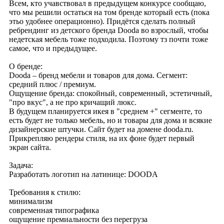
Всем, кто учавствовал в предыдущем конкурсе сообщаю,
что мы решили остаться на том бренде который есть (пока
этьо удобнее операционно). Придётся сделать полный
ребрендинг из детского бренда Dooda во взрослый, чтобы
недетская мебель тоже подходила. Поэтому тз почти тоже
самое, что и предыдущее.
О бренде:
Dooda – бренд мебели и товаров для дома. Сегмент:
средний плюс / премиум.
Ощущение бренда: спокойный, современный, эстетичный,
"про вкус", а не про кричащий люкс.
В будущем планируется икея в "среднем +" сегменте, то
есть будет не только мебель, но и товары для дома и всякие
дизайнерские штучки. Сайт будет на домене dooda.ru.
Прикрепляю рендеры стиля, на их фоне будет первый
экран сайта.
Задача:
Разработать логотип на латинице: DOODA
Требования к стилю:
минимализм
современная типографика
ощущение премиальности без перегруза