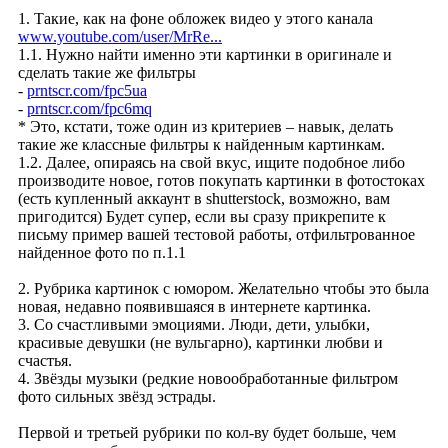
1. Такие, как на фоне обложек видео у этого канала
www.youtube.com/user/MrRe...
1.1. Нужно найти именно эти картинки в оригинале и
сделать такие же фильтры
-
prntscr.com/fpc5ua
-
prntscr.com/fpc6mq
* Это, кстати, тоже один из критериев – навык, делать
такие же классные фильтры к найденным картинкам.
1.2. Далее, опираясь на свой вкус, ищите подобное либо
производите новое, готов покупать картинки в фотостоках
(есть купленный аккаунт в shutterstock, возможно, вам
пригодится) Будет супер, если вы сразу прикрепите к
письму пример вашей тестовой работы, отфильтрованное
найденное фото по п.1.1
2. Рубрика картинок с юмором. Желательно чтобы это была
новая, недавно появившаяся в интернете картинка.
3. Со счастливыми эмоциями. Люди, дети, улыбки,
красивые девушки (не вульгарно), картинки любви и
счастья.
4. Звёзды музыки (редкие новообработанные фильтром
фото сильных звёзд эстрады.
Первой и третьей рубрики по кол-ву будет больше, чем