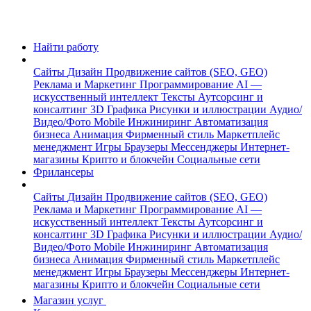
Найти работу
Сайты
Дизайн
Продвижение сайтов (SEO, GEO)
Реклама и Маркетинг
Программирование
AI —
искусственный интеллект
Тексты
Аутсорсинг и
консалтинг
3D Графика
Рисунки и иллюстрации
Аудио/
Видео/Фото
Mobile
Инжиниринг
Автоматизация
бизнеса
Анимация
Фирменный стиль
Маркетплейс
менеджмент
Игры
Браузеры
Мессенджеры
Интернет-
магазины
Крипто и блокчейн
Социальные сети
Фрилансеры
Сайты
Дизайн
Продвижение сайтов (SEO, GEO)
Реклама и Маркетинг
Программирование
AI —
искусственный интеллект
Тексты
Аутсорсинг и
консалтинг
3D Графика
Рисунки и иллюстрации
Аудио/
Видео/Фото
Mobile
Инжиниринг
Автоматизация
бизнеса
Анимация
Фирменный стиль
Маркетплейс
менеджмент
Игры
Браузеры
Мессенджеры
Интернет-
магазины
Крипто и блокчейн
Социальные сети
Магазин услуг