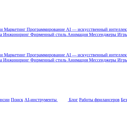
 и Маркетинг
Программирование
AI — искусственный интелле
са
Инжиниринг
Фирменный стиль
Анимация
Мессенджеры
Игр
 и Маркетинг
Программирование
AI — искусственный интелле
са
Инжиниринг
Фирменный стиль
Анимация
Мессенджеры
Игр
ансии
Поиск
AI-инструменты
Блог
Работы фрилансеров
Бе