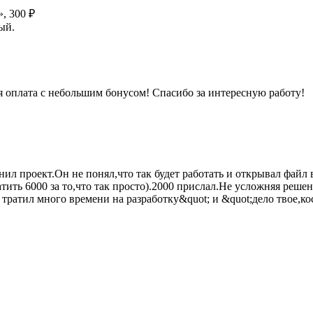
», 300 ₽
ый.
я оплата с небольшим бонусом! Спасибо за интересную работу!
ил проект.Он не понял,что так будет работать и открывал файл 
атить 6000 за то,что так просто).2000 прислал.Не усложняя реш
тратил много времени на разработку&quot; и &quot;дело твое,кос