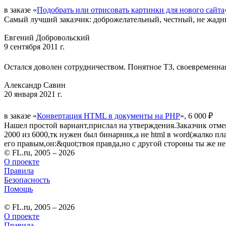
в заказе «
Подобрать или отрисовать картинки для нового сайта
Самый лучший заказчик: доброжелательный, честный, не жадн
Евгений Добровольский
9 сентября 2011 г.
Остался доволен сотрудничеством. Понятное ТЗ, своевременна
Александр Савин
20 января 2021 г.
в заказе «
Конвертация HTML в документы на PHP
», 6 000 ₽
Нашел простой вариант,прислал на утверждения.Заказчик отмен
2000 из 6000,тк нужен был бинарник,а не html в word(жалко пл
его правым,он:&quot;твоя правда,но с другой стороны ты же не 
© FL.ru, 2005 – 2026
О проекте
Правила
Безопасность
Помощь
© FL.ru, 2005 – 2026
О проекте
Правила