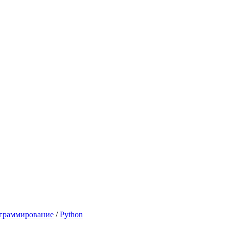
граммирование
/
Python