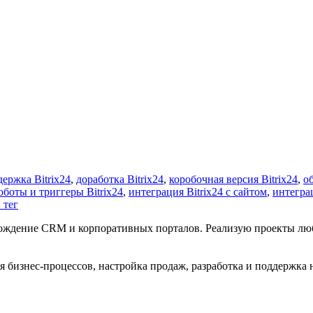
ержка Bitrix24
,
доработка Bitrix24
,
коробочная версия Bitrix24
,
о
оботы и триггеры Bitrix24
,
интеграция Bitrix24 с сайтом
,
интеграц
 тег
провождение CRM и корпоративных порталов. Реализую проекты лю
я бизнес-процессов, настройка продаж, разработка и поддержка