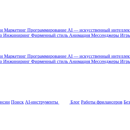
 и Маркетинг
Программирование
AI — искусственный интелле
то
Инжиниринг
Фирменный стиль
Анимация
Мессенджеры
Игр
 и Маркетинг
Программирование
AI — искусственный интелле
то
Инжиниринг
Фирменный стиль
Анимация
Мессенджеры
Игр
ансии
Поиск
AI-инструменты
Блог
Работы фрилансеров
Бе