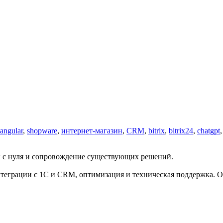
angular
,
shopware
,
интернет-магазин
,
CRM
,
bitrix
,
bitrix24
,
chatgpt
ы с нуля и сопровождение существующих решений.
нтеграции с 1С и CRM, оптимизация и техническая поддержка.