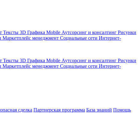
кт
Тексты
3D Графика
Mobile
Аутсорсинг и консалтинг
Рисунки
ы
Маркетплейс менеджмент
Социальные сети
Интернет-
кт
Тексты
3D Графика
Mobile
Аутсорсинг и консалтинг
Рисунки
ы
Маркетплейс менеджмент
Социальные сети
Интернет-
зопасная сделка
Партнерская программа
База знаний
Помощь