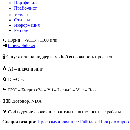
Портфолио
Прайс-лист
Услуги
Отзывы
Информация
Рейтинг
📞 Юрий +79111471100 или
📲
t.me/webdoker
🖥 С нуля или на поддержку. Любая сложность проектов.
🤖 AI – инжениринг
🔄 DevOps
💾 БУС – Битрикс24 – Yii – Laravel – Vue – React
👷🏿‍♂️ Договор, NDA
🎯 Соблюдение сроков и гарантии на выполненные работы
Специализации
:
Программирование
/
Fullstack
,
Программиров