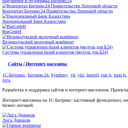
Внедрение и поддержка Битрикс24
Корпортал Битрикс24 Правительства Липецкой области
Национальный Банк Казахстана
BipGmbH
Великолукский молочный комбинат
Система управления базой клиентов (модуль для Б24)
Сайты / Интернет-магазины
1C-Битрикс
,
Битрикс24
,
Symfony
,
yii
,
yii2
,
laravel
,
vue.js
,
nuxt.js
,
тега
Разработка и поддержка сайтов и интернет-магазинов. Проект
Интернет-магазины на 1С-Битрикс: кастомный функционал, и
бизнес-логикой.
Лига Диванов