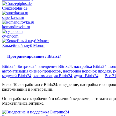
Conzeptplus.de
superkassa.ru
komandirovka.ru
cy-pr.com
Хоккейный клуб Молот
Программирование / Bitrix24
Bitrix24
,
Битрикс24
,
внедрение Bitrix24
,
настройка Bitrix24
,
подд
автоматизация бизнес-процессов
,
настройка воронок продаж
,
р
модулей Bitrix24
,
кастомизация Bitrix24
,
аудит Bitrix24
…
Все 21
Более 10 лет работаю с Bitrix24: внедрение, настройка и со
кастомизации и интеграций.
Опыт работы с коробочной и облачной версиями, автоматизаци
Маркетплейса Битрикс.