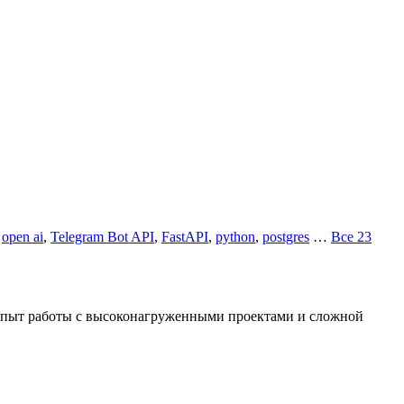
,
open ai
,
Telegram Bot API
,
FastAPI
,
python
,
postgres
…
Все 23
 Опыт работы с высоконагруженными проектами и сложной