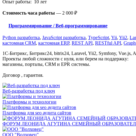
Опыт работы: 10 лет
Стоимость часа работы
—
2 000 ₽
Программирование / Веб-программирование
Python разработка
,
JavaScript разработка
,
TypeScript
,
Yii
,
Yii2
,
Lar
кастомная CRM
,
кастомная ERP
,
REST API
,
RESTful API
,
Grap
1С-Битрикс, Битрикс24, bitrix24, Laravel, Yii2, Symfony, Vue.js, A
Проекты любой сложности с нуля, или берем на поддержку:
магазины, порталы, CRM и EPR системы.
Договор , гарантия.
Веб-разработка под ключ
Платформы и технологии
Платформа для seo аудита сайтов
ФОРУМ ЛЕОНИДА АГУТИНА СЕМЕЙНЫЙ ОБРАЗОВАТЕ
ООО "Волховец"