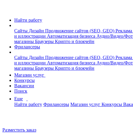
Найти работу
Сайты
Дизайн
Продвижение сайтов (SEO, GEO)
Реклама
и иллюстрации
Автоматизация бизнеса
Аудио/Видео/Фо
магазины
Браузеры
Крипто и блокчейн
Фрилансеры
Сайты
Дизайн
Продвижение сайтов (SEO, GEO)
Реклама
и иллюстрации
Автоматизация бизнеса
Аудио/Видео/Фо
магазины
Браузеры
Крипто и блокчейн
Магазин услуг
Конкурсы
Вакансии
Поиск
Еще
Найти работу
Фрилансеры
Магазин услуг
Конкурсы
Вак
Разместить заказ