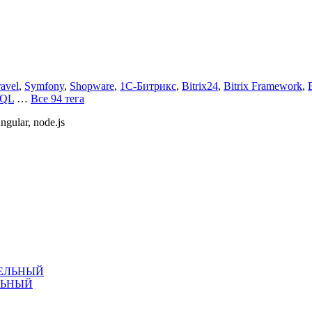
avel
,
Symfony
,
Shopware
,
1С-Битрикс
,
Bitrix24
,
Bitrix Framework
,
hQL
…
Все 94 тега
ngular, node.js
ЛЬНЫЙ