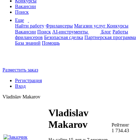
Конкурсы
Вакансии
Поиск
Еще
Найти работу
Фрилансеры
Магазин услуг
Конкурсы
Вакансии
Поиск
AI-инструменты
Блог
Работы
фрилансеров
Безопасная сделка
Партнерская программа
База знаний
Помощь
Разместить заказ
Регистрация
Вход
Vladislav Makarov
Vladislav
Makarov
Рейтинг
1 734.43
На сайте 15 лет и 7 месяцев