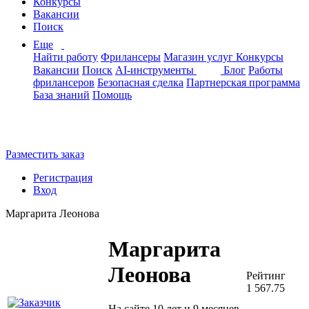
Конкурсы
Вакансии
Поиск
Еще
Найти работу
Фрилансеры
Магазин услуг
Конкурсы
Вакансии
Поиск
AI-инструменты
Блог
Работы
фрилансеров
Безопасная сделка
Партнерская программа
База знаний
Помощь
Разместить заказ
Регистрация
Вход
Маргарита Леонова
Маргарита
Леонова
Рейтинг
1 567.75
На сайте 10 лет и 9 месяцев