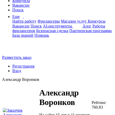
Конкурсы
Вакансии
Поиск
Еще
Найти работу
Фрилансеры
Магазин услуг
Конкурсы
Вакансии
Поиск
AI-инструменты
Блог
Работы
фрилансеров
Безопасная сделка
Партнерская программа
База знаний
Помощь
Разместить заказ
Регистрация
Вход
Александр Воронков
Александр
Воронков
Рейтинг
760.83
На сайте 15 лет и 11 месяцев