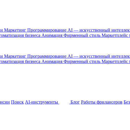
 и Маркетинг
Программирование
AI — искусственный интелле
оматизация бизнеса
Анимация
Фирменный стиль
Маркетплейс
 и Маркетинг
Программирование
AI — искусственный интелле
оматизация бизнеса
Анимация
Фирменный стиль
Маркетплейс
ансии
Поиск
AI-инструменты
Блог
Работы фрилансеров
Бе