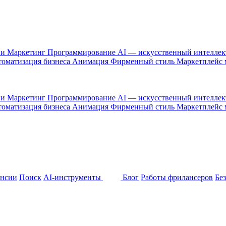
 и Маркетинг
Программирование
AI — искусственный интелле
оматизация бизнеса
Анимация
Фирменный стиль
Маркетплейс
 и Маркетинг
Программирование
AI — искусственный интелле
оматизация бизнеса
Анимация
Фирменный стиль
Маркетплейс
ансии
Поиск
AI-инструменты
Блог
Работы фрилансеров
Бе