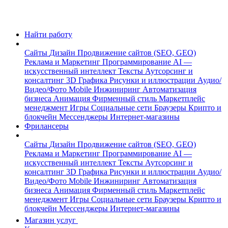
Найти работу
Сайты
Дизайн
Продвижение сайтов (SEO, GEO)
Реклама и Маркетинг
Программирование
AI —
искусственный интеллект
Тексты
Аутсорсинг и
консалтинг
3D Графика
Рисунки и иллюстрации
Аудио/
Видео/Фото
Mobile
Инжиниринг
Автоматизация
бизнеса
Анимация
Фирменный стиль
Маркетплейс
менеджмент
Игры
Социальные сети
Браузеры
Крипто и
блокчейн
Мессенджеры
Интернет-магазины
Фрилансеры
Сайты
Дизайн
Продвижение сайтов (SEO, GEO)
Реклама и Маркетинг
Программирование
AI —
искусственный интеллект
Тексты
Аутсорсинг и
консалтинг
3D Графика
Рисунки и иллюстрации
Аудио/
Видео/Фото
Mobile
Инжиниринг
Автоматизация
бизнеса
Анимация
Фирменный стиль
Маркетплейс
менеджмент
Игры
Социальные сети
Браузеры
Крипто и
блокчейн
Мессенджеры
Интернет-магазины
Магазин услуг