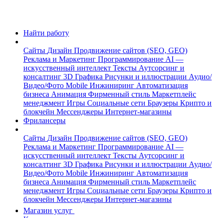
Найти работу
Сайты
Дизайн
Продвижение сайтов (SEO, GEO)
Реклама и Маркетинг
Программирование
AI —
искусственный интеллект
Тексты
Аутсорсинг и
консалтинг
3D Графика
Рисунки и иллюстрации
Аудио/
Видео/Фото
Mobile
Инжиниринг
Автоматизация
бизнеса
Анимация
Фирменный стиль
Маркетплейс
менеджмент
Игры
Социальные сети
Браузеры
Крипто и
блокчейн
Мессенджеры
Интернет-магазины
Фрилансеры
Сайты
Дизайн
Продвижение сайтов (SEO, GEO)
Реклама и Маркетинг
Программирование
AI —
искусственный интеллект
Тексты
Аутсорсинг и
консалтинг
3D Графика
Рисунки и иллюстрации
Аудио/
Видео/Фото
Mobile
Инжиниринг
Автоматизация
бизнеса
Анимация
Фирменный стиль
Маркетплейс
менеджмент
Игры
Социальные сети
Браузеры
Крипто и
блокчейн
Мессенджеры
Интернет-магазины
Магазин услуг