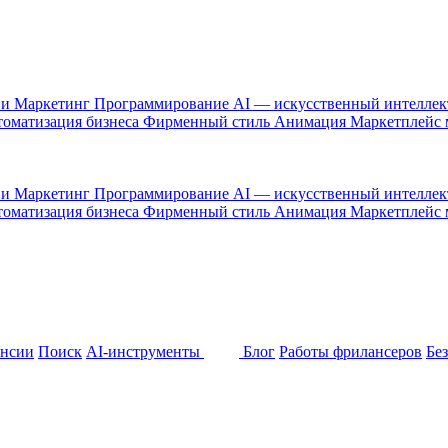
 и Маркетинг
Программирование
AI — искусственный интелле
оматизация бизнеса
Фирменный стиль
Анимация
Маркетплейс
 и Маркетинг
Программирование
AI — искусственный интелле
оматизация бизнеса
Фирменный стиль
Анимация
Маркетплейс
ансии
Поиск
AI-инструменты
Блог
Работы фрилансеров
Бе