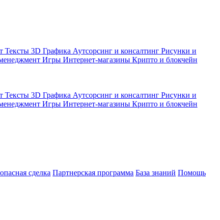
кт
Тексты
3D Графика
Аутсорсинг и консалтинг
Рисунки и
 менеджмент
Игры
Интернет-магазины
Крипто и блокчейн
кт
Тексты
3D Графика
Аутсорсинг и консалтинг
Рисунки и
 менеджмент
Игры
Интернет-магазины
Крипто и блокчейн
зопасная сделка
Партнерская программа
База знаний
Помощь