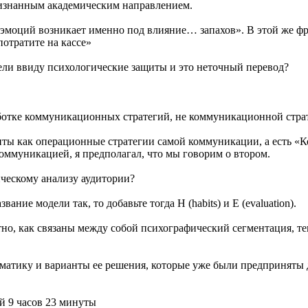
ризнанным академическим направлением.
эмоций возникает именно под влияние… запахов». В этой же фраз
потратите на кассе»
мели ввиду психологические защиты и это неточный перевод?
аботке коммуникационных стратегий, не коммуникационной стра
нты как операционные стратегии самой коммуникации, а есть «
оммуникацией, я предполагал, что мы говорим о втором.
ическому анализу аудитории?
ние модели так, то добавьте тогда H (habits) и E (evaluation).
нятно, как связаны между собой психографический сегментация, 
лематику и варианты ее решения, которые уже были предприняты
й 9 часов 23 минуты