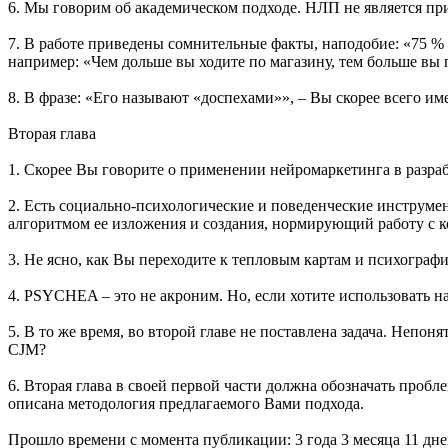
6. Мы говорим об академическом подходе. НЛП не является п
7. В работе приведены сомнительные факты, наподобие: «75 % 
например: «Чем дольше вы ходите по магазину, тем больше вы 
8. В фразе: «Его называют «доспехами»», – Вы скорее всего и
Вторая глава
1. Скорее Вы говорите о применении нейромаркетинга в разр
2. Есть социально-психологические и поведенческие инструме
алгоритмом ее изложения и создания, нормирующий работу с к
3. Не ясно, как Вы переходите к тепловым картам и психограф
4. PSYCHEA – это не акроним. Но, если хотите использовать назва
5. В то же время, во второй главе не поставлена задача. Непо
CJM?
6. Вторая глава в своей первой части должна обозначать проб
описана методология предлагаемого Вами подхода.
Прошло времени с момента публикации: 3 года 3 месяца 11 дне