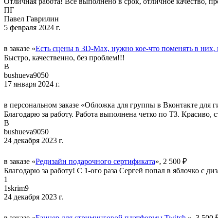
Отличная работа! Все выполнено в срок, отличное качество, п
ПГ
Павел Гаврилин
5 февраля 2024 г.
в заказе «
Есть сцены в 3D-Max, нужно кое-что поменять в них,
Быстро, качественно, без проблем!!!
B
bushueva9050
17 января 2024 г.
в персональном заказе «Обложка для группы в Вконтакте для г
Благодарю за работу. Работа выполнена четко по ТЗ. Красиво, 
B
bushueva9050
24 декабря 2023 г.
в заказе «
Редизайн подарочного сертификата
», 2 500 ₽
Благодарю за работу! С 1-ого раза Сергей попал в яблочко с ди
1
1skrim9
24 декабря 2023 г.
в заказе «
Баннер для стриминговой платформы Twitch.
», 3 500 