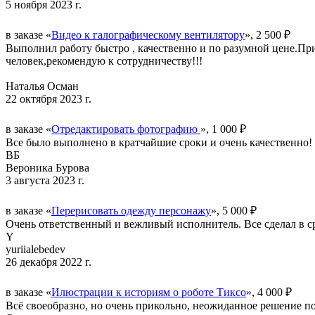
5 ноября 2023 г.
в заказе «
Видео к галографическому вентилятору
», 2 500 ₽
Выполнил работу быстро , качественно и по разумной цене.При
человек,рекомендую к сотрудничеству!!!
Наталья Осман
22 октября 2023 г.
в заказе «
Отредактировать фотографию
», 1 000 ₽
Все было выполнено в кратчайшие сроки и очень качественно
ВБ
Вероника Бурова
3 августа 2023 г.
в заказе «
Перерисовать одежду персонажу
», 5 000 ₽
Очень ответственный и вежливый исполнитель. Все сделал в ср
Y
yuriialebedev
26 декабря 2022 г.
в заказе «
Илюстрации к историям о роботе Тиксо
», 4 000 ₽
Всё своеобразно, но очень прикольно, неожиданное решение по 