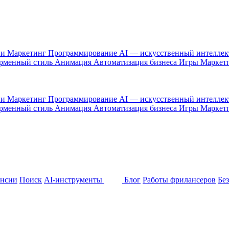
 и Маркетинг
Программирование
AI — искусственный интелле
рменный стиль
Анимация
Автоматизация бизнеса
Игры
Маркет
 и Маркетинг
Программирование
AI — искусственный интелле
рменный стиль
Анимация
Автоматизация бизнеса
Игры
Маркет
ансии
Поиск
AI-инструменты
Блог
Работы фрилансеров
Бе