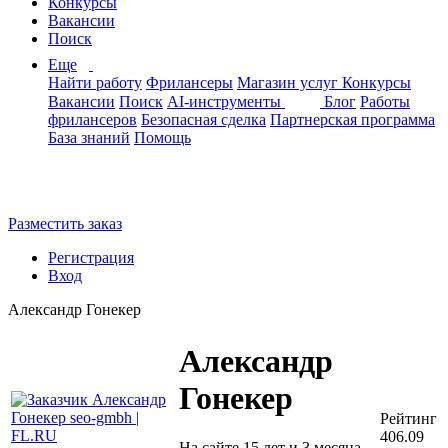
Конкурсы
Вакансии
Поиск
Еще
Найти работу
Фрилансеры
Магазин услуг
Конкурсы
Вакансии
Поиск
AI-инструменты
Блог
Работы
фрилансеров
Безопасная сделка
Партнерская программа
База знаний
Помощь
Разместить заказ
Регистрация
Вход
Александр Гонекер
Александр
Гонекер
Рейтинг
406.09
На сайте 15 лет и 3 месяца