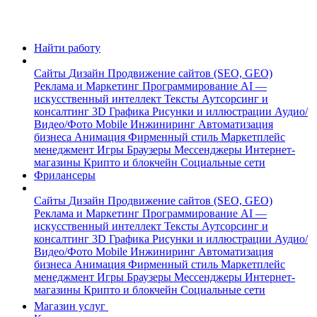
Найти работу
Сайты
Дизайн
Продвижение сайтов (SEO, GEO)
Реклама и Маркетинг
Программирование
AI —
искусственный интеллект
Тексты
Аутсорсинг и
консалтинг
3D Графика
Рисунки и иллюстрации
Аудио/
Видео/Фото
Mobile
Инжиниринг
Автоматизация
бизнеса
Анимация
Фирменный стиль
Маркетплейс
менеджмент
Игры
Браузеры
Мессенджеры
Интернет-
магазины
Крипто и блокчейн
Социальные сети
Фрилансеры
Сайты
Дизайн
Продвижение сайтов (SEO, GEO)
Реклама и Маркетинг
Программирование
AI —
искусственный интеллект
Тексты
Аутсорсинг и
консалтинг
3D Графика
Рисунки и иллюстрации
Аудио/
Видео/Фото
Mobile
Инжиниринг
Автоматизация
бизнеса
Анимация
Фирменный стиль
Маркетплейс
менеджмент
Игры
Браузеры
Мессенджеры
Интернет-
магазины
Крипто и блокчейн
Социальные сети
Магазин услуг