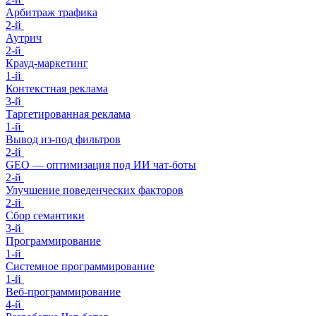
Арбитраж трафика
2-й
Аутрич
2-й
Крауд-маркетинг
1-й
Контекстная реклама
3-й
Таргетированная реклама
1-й
Вывод из-под фильтров
2-й
GEO — оптимизация под ИИ чат-боты
2-й
Улучшение поведенческих факторов
2-й
Сбор семантики
3-й
Программирование
1-й
Системное программирование
1-й
Веб-программирование
4-й