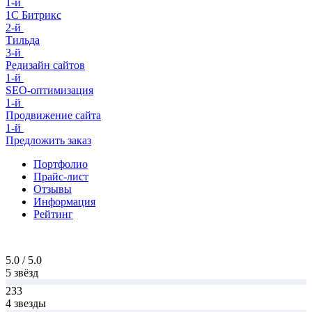
1-й
1С Битрикс
2-й
Тильда
3-й
Редизайн сайтов
1-й
SEO-оптимизация
1-й
Продвижение сайта
1-й
Предложить заказ
Портфолио
Прайс-лист
Отзывы
Информация
Рейтинг
5.0 / 5.0
5 звёзд
233
4 звезды