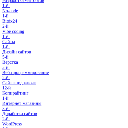
Разработка Чат-ботов
1-й
No-code
1-й
Bitrix24
2-й
Vibe coding
1-й
Сайты
1-й
Дизайн сайтов
5-й
Верстка
3-й
Веб-программирование
2-й
Сайт «под ключ»
12-й
Копирайтинг
1-й
Интернет-магазины
3-й
Доработка сайтов
2-й
WordPress