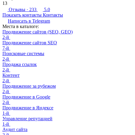
13
Отзывы
· 233
5.0
Показать контакты
Контакты
Написать в
Telegram
Места в каталоге:
Продвижение сайтов (SEO, GEO)
2-й
Продвижение сайтов SEO
7-й
Поисковые системы
2-й
Продажа ссылок
2-й
Контент
2-й
Продвижение за рубежом
2-й
Продвижение в Google
2-й
Продвижение в Яндексе
1-й
Управление репутацией
1-й
Аудит сайта
2-й