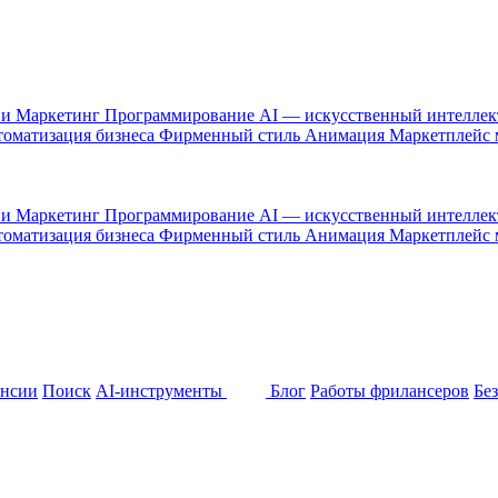
 и Маркетинг
Программирование
AI — искусственный интелле
оматизация бизнеса
Фирменный стиль
Анимация
Маркетплейс
 и Маркетинг
Программирование
AI — искусственный интелле
оматизация бизнеса
Фирменный стиль
Анимация
Маркетплейс
ансии
Поиск
AI-инструменты
Блог
Работы фрилансеров
Бе