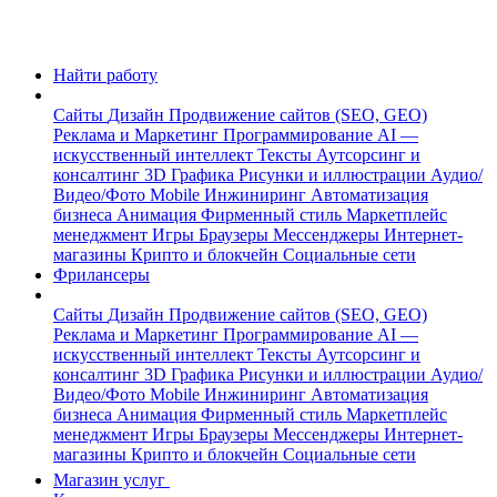
Найти работу
Сайты
Дизайн
Продвижение сайтов (SEO, GEO)
Реклама и Маркетинг
Программирование
AI —
искусственный интеллект
Тексты
Аутсорсинг и
консалтинг
3D Графика
Рисунки и иллюстрации
Аудио/
Видео/Фото
Mobile
Инжиниринг
Автоматизация
бизнеса
Анимация
Фирменный стиль
Маркетплейс
менеджмент
Игры
Браузеры
Мессенджеры
Интернет-
магазины
Крипто и блокчейн
Социальные сети
Фрилансеры
Сайты
Дизайн
Продвижение сайтов (SEO, GEO)
Реклама и Маркетинг
Программирование
AI —
искусственный интеллект
Тексты
Аутсорсинг и
консалтинг
3D Графика
Рисунки и иллюстрации
Аудио/
Видео/Фото
Mobile
Инжиниринг
Автоматизация
бизнеса
Анимация
Фирменный стиль
Маркетплейс
менеджмент
Игры
Браузеры
Мессенджеры
Интернет-
магазины
Крипто и блокчейн
Социальные сети
Магазин услуг