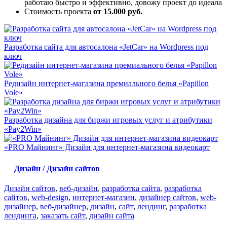
работаю быстро и эффективно, довожу проект до идеала
Стоимость проекта
от 15.000 руб.
Разработка сайта для автосалона «JetCar» на Wordpress под
ключ
Редизайн интернет-магазина премиального белья «Papillon
Vole»
Разработка дизайна для биржи игровых услуг и атрибутики
«Pay2Win»
«PRO Майнинг» Дизайн для интернет-магазина видеокарт
Дизайн / Дизайн сайтов
Дизайн сайтов
,
веб-дизайн
,
разработка сайта
,
разработка
сайтов
,
web-design
,
интернет-магазин
,
дизайнер сайтов
,
web-
дизайнер
,
веб-дизайнер
,
дизайн
,
сайт
,
лендинг
,
разработка
лендинга
,
заказать сайт
,
дизайн сайта