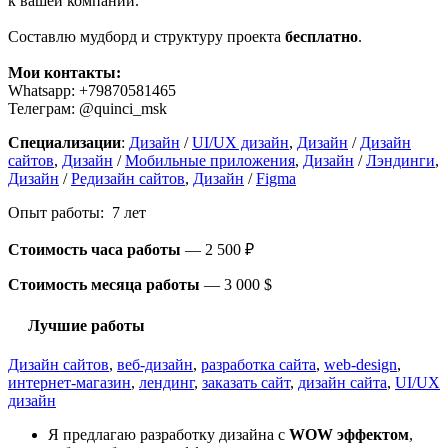
к вашей компании.
Составлю мудборд и структуру проекта
бесплатно
.
Мои контакты:
Whatsapp: +79870581465
Телеграм: @quinci_msk
Специализации
:
Дизайн
/
UI/UX дизайн
,
Дизайн
/
Дизайн
сайтов
,
Дизайн
/
Мобильные приложения
,
Дизайн
/
Лэндинги
,
Дизайн
/
Редизайн сайтов
,
Дизайн
/
Figma
Опыт работы: 7 лет
Стоимость часа работы
—
2 500 ₽
Стоимость месяца работы
—
3 000 $
Лучшие работы
Дизайн сайтов
,
веб-дизайн
,
разработка сайта
,
web-design
,
интернет-магазин
,
лендинг
,
заказать сайт
,
дизайн сайта
,
UI/UX
дизайн
Я предлагаю разработку дизайна с
WOW эффектом
,