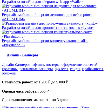
Разработка дизайна для telegram web-app «Wallet»
Редизайн мобильной версии лендинга для веб-сервиса
«ATOM.BIM»
Разработка дизайна для приложения знакомств «kvisto»
Редизайн мобильной версии концептуального сайта
«Playstation 5»
Дизайн / Баннеры
Дизайн баннеров
,
афиши
,
постеры
,
оформление соцсетей
,
креативы
,
рекламные баннеры
,
буклеты
,
гайды
,
прайс-листы
,
обложки.
Стоимость работ:
от 1 200 ₽ до 5 000 ₽
Оценка часа работы:
500 ₽
Срок выполнения заказа:
от 1 до 3 дней