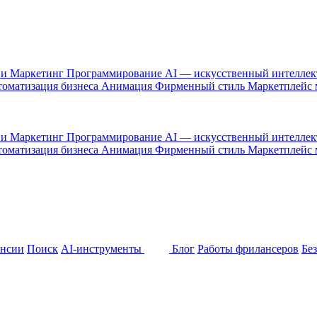
 и Маркетинг
Программирование
AI — искусственный интелле
оматизация бизнеса
Анимация
Фирменный стиль
Маркетплейс
 и Маркетинг
Программирование
AI — искусственный интелле
оматизация бизнеса
Анимация
Фирменный стиль
Маркетплейс
ансии
Поиск
AI-инструменты
Блог
Работы фрилансеров
Бе