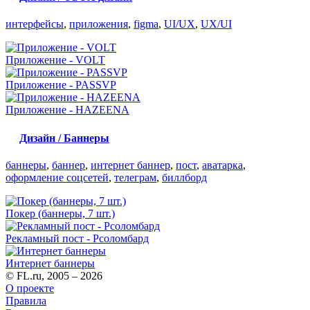
интерфейсы
,
приложения
,
figma
,
UI/UX
,
UX/UI
Приложение - VOLT
Приложение - PASSVP
Приложение - HAZEENA
Дизайн / Баннеры
баннеры
,
баннер
,
интернет баннер
,
пост
,
аватарка
,
оформление соцсетей
,
телеграм
,
биллборд
Покер (баннеры, 7 шт.)
Рекламный пост - Рсоломбард
Интернет баннеры
© FL.ru, 2005 – 2026
О проекте
Правила