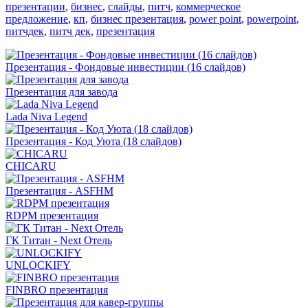
презентации
,
бизнес
,
слайды
,
питч
,
коммерческое
предложение
,
кп
,
бизнес презентация
,
power point
,
powerpoint
,
питчдек
,
питч дек
,
презентация
Презентация - Фондовые инвестиции (16 слайдов)
Презентация для завода
Lada Niva Legend
Презентация - Код Уюта (18 слайдов)
CHICARU
Презентация - ASFHM
RDPM презентация
ГК Титан - Next Отель
UNLOCKIFY
FINBRO презентация