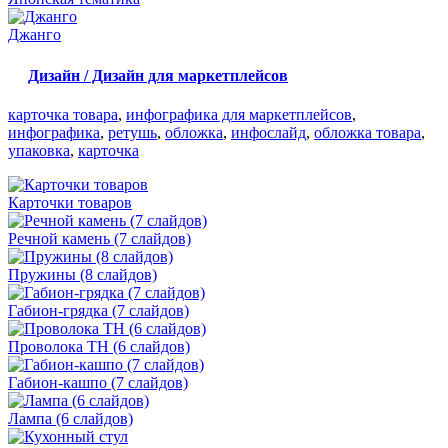
Джанго
Дизайн / Дизайн для маркетплейсов
карточка товара
,
инфографика для маркетплейсов
,
инфографика
,
ретушь
,
обложка
,
инфослайд
,
обложка товара
,
упаковка
,
карточка
Карточки товаров
Речной камень (7 слайдов)
Пружины (8 слайдов)
Габион-грядка (7 слайдов)
Проволока ТН (6 слайдов)
Габион-кашпо (7 слайдов)
Лампа (6 слайдов)