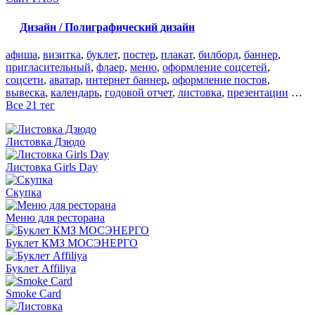
Дизайн / Полиграфический дизайн
афиша
,
визитка
,
буклет
,
постер
,
плакат
,
билборд
,
баннер
,
пригласительный
,
флаер
,
меню
,
оформление соцсетей
,
соцсети
,
аватар
,
интернет баннер
,
оформление постов
,
вывеска
,
календарь
,
годовой отчет
,
листовка
,
презентации
…
Все 21 тег
Листовка Дзюдо
Листовка Girls Day
Скупка
Меню для ресторана
Буклет КМЗ МОСЭНЕРГО
Буклет Affiliya
Smoke Card