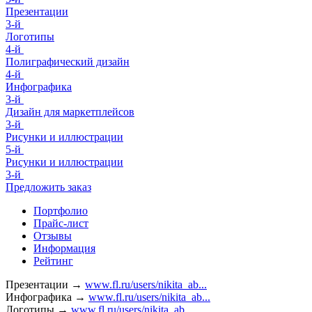
Презентации
3-й
Логотипы
4-й
Полиграфический дизайн
4-й
Инфографика
3-й
Дизайн для маркетплейсов
3-й
Рисунки и иллюстрации
5-й
Рисунки и иллюстрации
3-й
Предложить заказ
Портфолио
Прайс-лист
Отзывы
Информация
Рейтинг
Презентации →
www.fl.ru/users/nikita_ab...
Инфографика →
www.fl.ru/users/nikita_ab...
Логотипы →
www.fl.ru/users/nikita_ab...