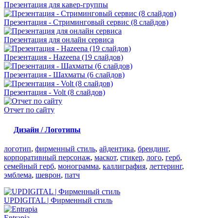
Презентация для кавер-группы
Презентация - Стриминговый сервис (8 слайдов)
Презентация для онлайн сервиса
Презентация - Hazeena (19 слайдов)
Презентация - Шахматы (6 слайдов)
Презентация - Volt (8 слайдов)
Отчет по сайту
Дизайн / Логотипы
логотип
,
фирменный стиль
,
айдентика
,
брендинг
,
корпоративный персонаж
,
маскот
,
стикер
,
лого
,
герб
,
семейный герб
,
монограмма
,
каллиграфия
,
леттеринг
,
эмблема
,
шеврон
,
патч
UPDIGITAL | Фирменный стиль
Entrapia