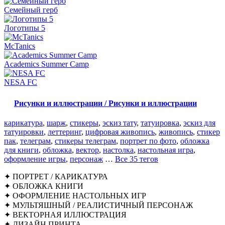
Семейный герб
Логотипы 5
McTanics
Academics Summer Camp
NESA FC
Рисунки и иллюстрации / Рисунки и иллюстрации
карикатура
,
шарж
,
стикеры
,
эскиз тату
,
татуировка
,
эскиз для
татуировки
,
леттеринг
,
цифровая живопись
,
живопись
,
стикер
пак
,
телеграм
,
стикеры телеграм
,
портрет по фото
,
обложка
для книги
,
обложка
,
вектор
,
настолка
,
настольная игра
,
оформление игры
,
персонаж
…
Все 35 тегов
✦ ПОРТРЕТ / КАРИКАТУРА
✦ ОБЛОЖКА КНИГИ
✦ ОФОРМЛЕНИЕ НАСТОЛЬНЫХ ИГР
✦ МУЛЬТЯШНЫЙ / РЕАЛИСТИЧНЫЙ ПЕРСОНАЖ
✦ ВЕКТОРНАЯ ИЛЛЮСТРАЦИЯ
✦ ДИЗАЙН ПРИНТА