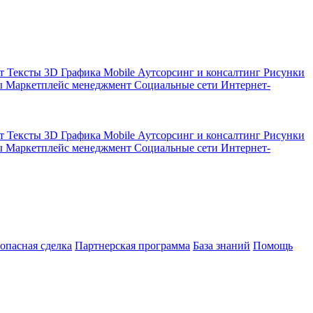
кт
Тексты
3D Графика
Mobile
Аутсорсинг и консалтинг
Рисунки
ы
Маркетплейс менеджмент
Социальные сети
Интернет-
кт
Тексты
3D Графика
Mobile
Аутсорсинг и консалтинг
Рисунки
ы
Маркетплейс менеджмент
Социальные сети
Интернет-
зопасная сделка
Партнерская программа
База знаний
Помощь