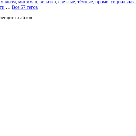
мализм
,
минимал
,
визитка
,
светлые
,
тёмные
,
промо
,
социальная 
ти
…
Все 57 тегов
 лендинг-сайтов