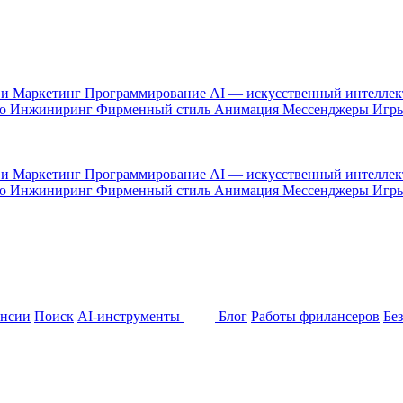
 и Маркетинг
Программирование
AI — искусственный интелле
то
Инжиниринг
Фирменный стиль
Анимация
Мессенджеры
Игр
 и Маркетинг
Программирование
AI — искусственный интелле
то
Инжиниринг
Фирменный стиль
Анимация
Мессенджеры
Игр
ансии
Поиск
AI-инструменты
Блог
Работы фрилансеров
Бе