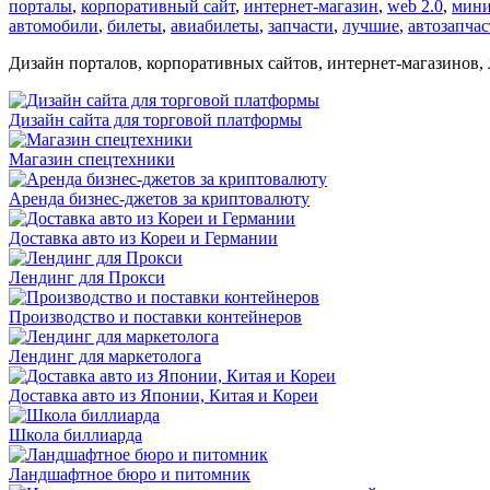
порталы
,
корпоративный сайт
,
интернет-магазин
,
web 2.0
,
мини
автомобили
,
билеты
,
авиабилеты
,
запчасти
,
лучшие
,
автозапчас
Дизайн порталов, корпоративных сайтов, интернет-магазинов,
Дизайн сайта для торговой платформы
Магазин спецтехники
Аренда бизнес-джетов за криптовалюту
Доставка авто из Кореи и Германии
Лендинг для Прокси
Производство и поставки контейнеров
Лендинг для маркетолога
Доставка авто из Японии, Китая и Кореи
Школа биллиарда
Ландшафтное бюро и питомник