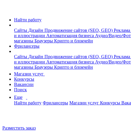
Найти работу
Сайты
Дизайн
Продвижение сайтов (SEO, GEO)
Реклама
и иллюстрации
Автоматизация бизнеса
Аудио/Видео/Фо
магазины
Браузеры
Крипто и блокчейн
Фрилансеры
Сайты
Дизайн
Продвижение сайтов (SEO, GEO)
Реклама
и иллюстрации
Автоматизация бизнеса
Аудио/Видео/Фо
магазины
Браузеры
Крипто и блокчейн
Магазин услуг
Конкурсы
Вакансии
Поиск
Еще
Найти работу
Фрилансеры
Магазин услуг
Конкурсы
Вак
Разместить заказ