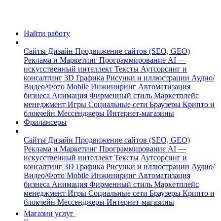
Найти работу
Сайты
Дизайн
Продвижение сайтов (SEO, GEO)
Реклама и Маркетинг
Программирование
AI —
искусственный интеллект
Тексты
Аутсорсинг и
консалтинг
3D Графика
Рисунки и иллюстрации
Аудио/
Видео/Фото
Mobile
Инжиниринг
Автоматизация
бизнеса
Анимация
Фирменный стиль
Маркетплейс
менеджмент
Игры
Социальные сети
Браузеры
Крипто и
блокчейн
Мессенджеры
Интернет-магазины
Фрилансеры
Сайты
Дизайн
Продвижение сайтов (SEO, GEO)
Реклама и Маркетинг
Программирование
AI —
искусственный интеллект
Тексты
Аутсорсинг и
консалтинг
3D Графика
Рисунки и иллюстрации
Аудио/
Видео/Фото
Mobile
Инжиниринг
Автоматизация
бизнеса
Анимация
Фирменный стиль
Маркетплейс
менеджмент
Игры
Социальные сети
Браузеры
Крипто и
блокчейн
Мессенджеры
Интернет-магазины
Магазин услуг