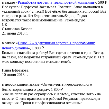
в заказе «
Разработка логотипа транспортной компании
», 500 ₽
Всё супер! Перфекто! Заказывал Логотип. Заказ выполнен в
указанный срок ( 2 часа!) Всё чётко без лишних вопросов! Всё
с первого раза, без &quot;тягомотины&quot;. Редко
встречается такое взаимопонимание. Рекомендую!
СК
Станислав Козлов
21 июня 2018 г.
в заказе «
Drupal 7 - Адаптивная верстка + программинг
нового дизайна
», 1 800 ₽
Большое спасибо за работу! Все сделано точно в срок. Всегда
на связи, все недочеты устранялись сразу. Рекомендую и +1 в
мою копилку постоянных исполнителей.
Инна Ефремова
10 июня 2018 г.
в персональном заказе «Окультурить имеющееся лого
благотворительного фонда», 1 800 ₽
Уже не первый раз обращаюсь к Артему, качество лого - на
высоте. Очень нравятся его работы! Результат превосходит
ожидания. Сроки и профессионализм отличные.