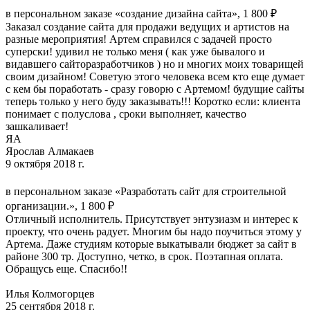
в персональном заказе «создание дизайна сайта», 1 800 ₽
Заказал создание сайта для продажи ведущих и артистов на
разные мероприятия! Артем справился с задачей просто
суперски! удивил не только меня ( как уже бывалого и
видавшего сайторазработчиков ) но и многих моих товарищей
своим дизайном! Советую этого человека всем кто еще думает
с кем бы поработать - сразу говорю с Артемом! будущие сайты
теперь только у него буду заказывать!!! Коротко если: клиента
понимает с полуслова , сроки выполняет, качество
зашкаливает!
ЯА
Ярослав Алмакаев
9 октября 2018 г.
в персональном заказе «Разработать сайт для строительной
организации.», 1 800 ₽
Отличный исполнитель. Присутствует энтузиазм и интерес к
проекту, что очень радует. Многим бы надо поучиться этому у
Артема. Даже студиям которые выкатывали бюджет за сайт в
районе 300 тр. Доступно, четко, в срок. Поэтапная оплата.
Обращусь еще. Спасибо!!
Илья Колмогорцев
25 сентября 2018 г.