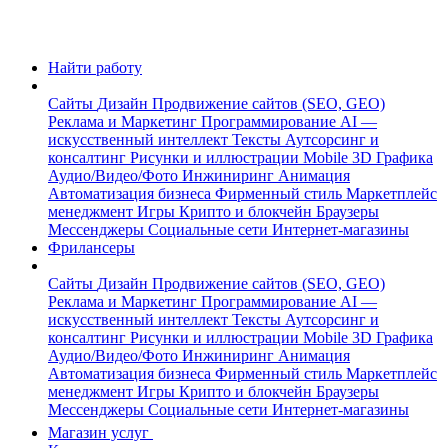
Найти работу
Сайты
Дизайн
Продвижение сайтов (SEO, GEO)
Реклама и Маркетинг
Программирование
AI —
искусственный интеллект
Тексты
Аутсорсинг и
консалтинг
Рисунки и иллюстрации
Mobile
3D Графика
Аудио/Видео/Фото
Инжиниринг
Анимация
Автоматизация бизнеса
Фирменный стиль
Маркетплейс
менеджмент
Игры
Крипто и блокчейн
Браузеры
Мессенджеры
Социальные сети
Интернет-магазины
Фрилансеры
Сайты
Дизайн
Продвижение сайтов (SEO, GEO)
Реклама и Маркетинг
Программирование
AI —
искусственный интеллект
Тексты
Аутсорсинг и
консалтинг
Рисунки и иллюстрации
Mobile
3D Графика
Аудио/Видео/Фото
Инжиниринг
Анимация
Автоматизация бизнеса
Фирменный стиль
Маркетплейс
менеджмент
Игры
Крипто и блокчейн
Браузеры
Мессенджеры
Социальные сети
Интернет-магазины
Магазин услуг