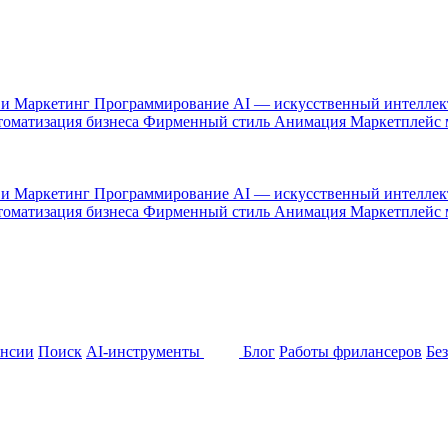
 и Маркетинг
Программирование
AI — искусственный интелле
оматизация бизнеса
Фирменный стиль
Анимация
Маркетплейс
 и Маркетинг
Программирование
AI — искусственный интелле
оматизация бизнеса
Фирменный стиль
Анимация
Маркетплейс
ансии
Поиск
AI-инструменты
Блог
Работы фрилансеров
Бе