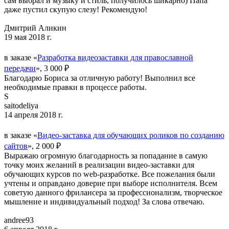
сам выбрал и музыку и стиль, получилось шикарно) Папа
даже пустил скупую слезу! Рекомендую!
Дмитрий Аликин
19 мая 2018 г.
в заказе «
Разработка видеозаставки для православной
передачи
», 3 000 ₽
Благодарю Бориса за отличную работу! Выполнил все
необходимые правки в процессе работы.
S
saitodeliya
14 апреля 2018 г.
в заказе «
Видео-заставка для обучающих роликов по созданию
сайтов
», 2 000 ₽
Выражаю огромную благодарность за попадание в самую
точку моих желаний в реализации видео-заставки для
обучающих курсов по web-разработке. Все пожелания были
учтены и оправдано доверие при выборе исполнителя. Всем
советую данного фрилансера за профессионализм, творческое
мышление и индивидуальный подход! За слова отвечаю.
andree93