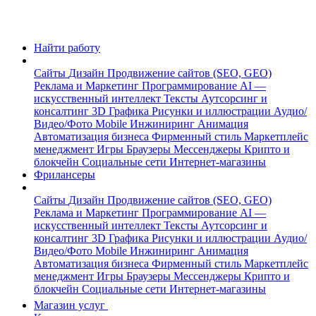
Найти работу
Сайты
Дизайн
Продвижение сайтов (SEO, GEO)
Реклама и Маркетинг
Программирование
AI —
искусственный интеллект
Тексты
Аутсорсинг и
консалтинг
3D Графика
Рисунки и иллюстрации
Аудио/
Видео/Фото
Mobile
Инжиниринг
Анимация
Автоматизация бизнеса
Фирменный стиль
Маркетплейс
менеджмент
Игры
Браузеры
Мессенджеры
Крипто и
блокчейн
Социальные сети
Интернет-магазины
Фрилансеры
Сайты
Дизайн
Продвижение сайтов (SEO, GEO)
Реклама и Маркетинг
Программирование
AI —
искусственный интеллект
Тексты
Аутсорсинг и
консалтинг
3D Графика
Рисунки и иллюстрации
Аудио/
Видео/Фото
Mobile
Инжиниринг
Анимация
Автоматизация бизнеса
Фирменный стиль
Маркетплейс
менеджмент
Игры
Браузеры
Мессенджеры
Крипто и
блокчейн
Социальные сети
Интернет-магазины
Магазин услуг