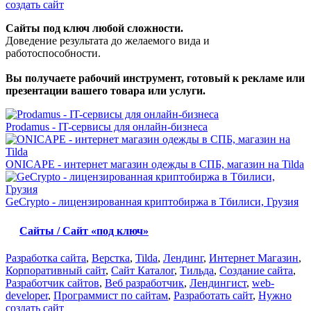
создать сайт
Сайты под ключ любой сложности.
Доведение результата до желаемого вида и
работоспособности.
Вы получаете рабочий инструмент, готовый к рекламе или
презентации вашего товара или услуги.
Prodamus - IT-сервисы для онлайн-бизнеса
ONICAPE - интернет магазин одежды в СПБ, магазин на Tilda
GeCrypto - лицензированная криптобиржа в Тбилиси, Грузия
Сайты / Сайт «под ключ»
Разработка сайта
,
Верстка
,
Tilda
,
Лендинг
,
Интернет Магазин
,
Корпоративный сайт
,
Сайт Каталог
,
Тильда
,
Создание сайта
,
Разработчик сайтов
,
Веб разработчик
,
Лендингист
,
web-
developer
,
Программист по сайтам
,
Разработать сайт
,
Нужно
создать сайт