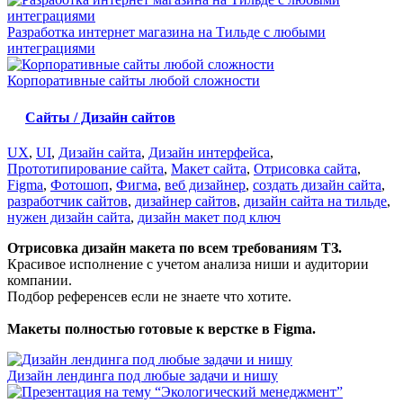
Разработка интернет магазина на Тильде с любыми
интеграциями
Корпоративные сайты любой сложности
Сайты / Дизайн сайтов
UX
,
UI
,
Дизайн сайта
,
Дизайн интерфейса
,
Прототипирование сайта
,
Макет сайта
,
Отрисовка сайта
,
Figma
,
Фотошоп
,
Фигма
,
веб дизайнер
,
создать дизайн сайта
,
разработчик сайтов
,
дизайнер сайтов
,
дизайн сайта на тильде
,
нужен дизайн сайта
,
дизайн макет под ключ
Отрисовка дизайн макета по всем требованиям ТЗ.
Красивое исполнение с учетом анализа ниши и аудитории
компании.
Подбор референсев если не знаете что хотите.
Макеты полностью готовые к верстке в Figma.
Дизайн лендинга под любые задачи и нишу