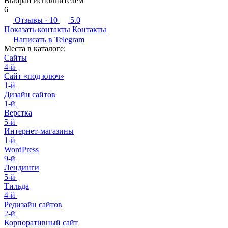
Выбран исполнителем
6
Отзывы
· 10
5.0
Показать контакты
Контакты
Написать в
Telegram
Места в каталоге:
Сайты
4-й
Сайт «под ключ»
1-й
Дизайн сайтов
1-й
Верстка
5-й
Интернет-магазины
1-й
WordPress
9-й
Лендинги
5-й
Тильда
4-й
Редизайн сайтов
2-й
Корпоративный сайт