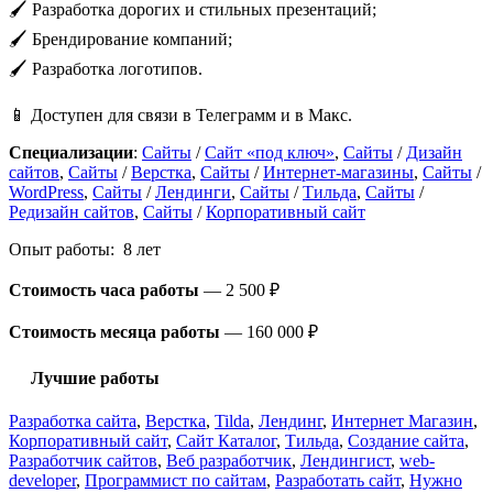
🖌️ Разработка дорогих и стильных презентаций;
🖌️ Брендирование компаний;
🖌️ Разработка логотипов.
📱 Доступен для связи в Телеграмм и в Макс.
Специализации
:
Сайты
/
Сайт «под ключ»
,
Сайты
/
Дизайн
сайтов
,
Сайты
/
Верстка
,
Сайты
/
Интернет-магазины
,
Сайты
/
WordPress
,
Сайты
/
Лендинги
,
Сайты
/
Тильда
,
Сайты
/
Редизайн сайтов
,
Сайты
/
Корпоративный сайт
Опыт работы: 8 лет
Стоимость часа работы
—
2 500 ₽
Стоимость месяца работы
—
160 000 ₽
Лучшие работы
Разработка сайта
,
Верстка
,
Tilda
,
Лендинг
,
Интернет Магазин
,
Корпоративный сайт
,
Сайт Каталог
,
Тильда
,
Создание сайта
,
Разработчик сайтов
,
Веб разработчик
,
Лендингист
,
web-
developer
,
Программист по сайтам
,
Разработать сайт
,
Нужно