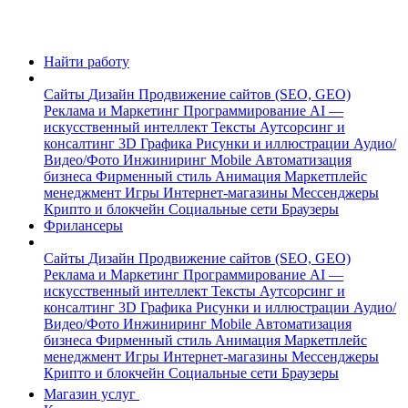
Найти работу
Сайты
Дизайн
Продвижение сайтов (SEO, GEO)
Реклама и Маркетинг
Программирование
AI —
искусственный интеллект
Тексты
Аутсорсинг и
консалтинг
3D Графика
Рисунки и иллюстрации
Аудио/
Видео/Фото
Инжиниринг
Mobile
Автоматизация
бизнеса
Фирменный стиль
Анимация
Маркетплейс
менеджмент
Игры
Интернет-магазины
Мессенджеры
Крипто и блокчейн
Социальные сети
Браузеры
Фрилансеры
Сайты
Дизайн
Продвижение сайтов (SEO, GEO)
Реклама и Маркетинг
Программирование
AI —
искусственный интеллект
Тексты
Аутсорсинг и
консалтинг
3D Графика
Рисунки и иллюстрации
Аудио/
Видео/Фото
Инжиниринг
Mobile
Автоматизация
бизнеса
Фирменный стиль
Анимация
Маркетплейс
менеджмент
Игры
Интернет-магазины
Мессенджеры
Крипто и блокчейн
Социальные сети
Браузеры
Магазин услуг