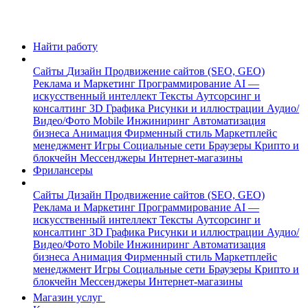
Найти работу
Сайты
Дизайн
Продвижение сайтов (SEO, GEO)
Реклама и Маркетинг
Программирование
AI —
искусственный интеллект
Тексты
Аутсорсинг и
консалтинг
3D Графика
Рисунки и иллюстрации
Аудио/
Видео/Фото
Mobile
Инжиниринг
Автоматизация
бизнеса
Анимация
Фирменный стиль
Маркетплейс
менеджмент
Игры
Социальные сети
Браузеры
Крипто и
блокчейн
Мессенджеры
Интернет-магазины
Фрилансеры
Сайты
Дизайн
Продвижение сайтов (SEO, GEO)
Реклама и Маркетинг
Программирование
AI —
искусственный интеллект
Тексты
Аутсорсинг и
консалтинг
3D Графика
Рисунки и иллюстрации
Аудио/
Видео/Фото
Mobile
Инжиниринг
Автоматизация
бизнеса
Анимация
Фирменный стиль
Маркетплейс
менеджмент
Игры
Социальные сети
Браузеры
Крипто и
блокчейн
Мессенджеры
Интернет-магазины
Магазин услуг