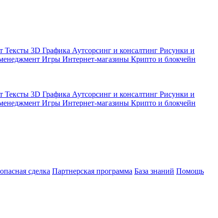
кт
Тексты
3D Графика
Аутсорсинг и консалтинг
Рисунки и
 менеджмент
Игры
Интернет-магазины
Крипто и блокчейн
кт
Тексты
3D Графика
Аутсорсинг и консалтинг
Рисунки и
 менеджмент
Игры
Интернет-магазины
Крипто и блокчейн
зопасная сделка
Партнерская программа
База знаний
Помощь