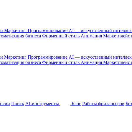
 и Маркетинг
Программирование
AI — искусственный интелле
оматизация бизнеса
Фирменный стиль
Анимация
Маркетплейс
 и Маркетинг
Программирование
AI — искусственный интелле
оматизация бизнеса
Фирменный стиль
Анимация
Маркетплейс
ансии
Поиск
AI-инструменты
Блог
Работы фрилансеров
Бе