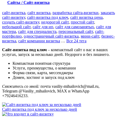
Сайты / Сайт-визитка
сайт-визитка
,
сайт визитка
,
разработка сайта-визитки
,
заказать
сайт-визитку
,
сайт-визитка под ключ
,
сайт визитка цена
,
создать сайт-визитку
,
недорогой сайт
,
простой сайт
,
небольшой сайт
,
сайт для ип
,
сайт для самозанятых
,
сайт для
мастера
,
сайт для специалиста
,
персональный сайт
,
сайт-
портфолио
,
одностраничный сайт-визитка
,
мини-сайт
,
бизнес-
визитка
,
сайт компании визитка
…
Все 24 тега
Сайт-визитка под ключ
– компактный сайт о вас и ваших
услугах, запуск за несколько дней. Недорого и без лишнего.
Компактная понятная структура
Услуги, преимущества, о компании
Форма связи, карта, мессенджеры
Домен, хостинг и запуск под ключ
Свяжитесь со мной:
почта vasiliy-mihailovich@mail.ru,
Telegram @Vasiliy_mihailovich, MAX и WhatsApp
+79246416233.
Сайт-визитка под ключ за несколько дней