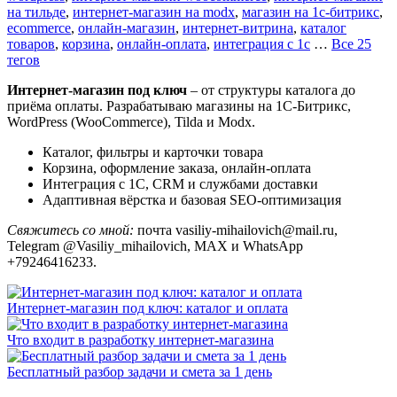
на тильде
,
интернет-магазин на modx
,
магазин на 1с-битрикс
,
ecommerce
,
онлайн-магазин
,
интернет-витрина
,
каталог
товаров
,
корзина
,
онлайн-оплата
,
интеграция с 1с
…
Все 25
тегов
Интернет-магазин под ключ
– от структуры каталога до
приёма оплаты. Разрабатываю магазины на 1С-Битрикс,
WordPress (WooCommerce), Tilda и Modx.
Каталог, фильтры и карточки товара
Корзина, оформление заказа, онлайн-оплата
Интеграция с 1С, CRM и службами доставки
Адаптивная вёрстка и базовая SEO-оптимизация
Свяжитесь со мной:
почта vasiliy-mihailovich@mail.ru,
Telegram @Vasiliy_mihailovich, MAX и WhatsApp
+79246416233.
Интернет-магазин под ключ: каталог и оплата
Что входит в разработку интернет-магазина
Бесплатный разбор задачи и смета за 1 день