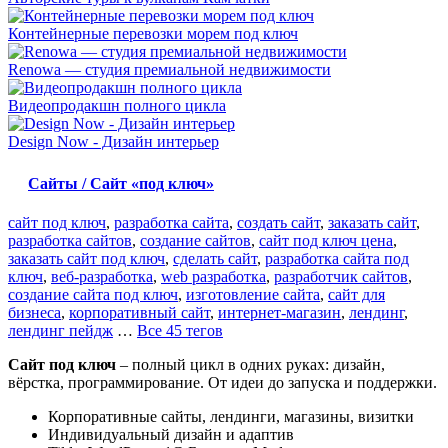
Контейнерные перевозки морем под ключ
Renowa — студия премиальной недвижимости
Видеопродакшн полного цикла
Design Now - Дизайн интерьер
Сайты / Сайт «под ключ»
сайт под ключ
,
разработка сайта
,
создать сайт
,
заказать сайт
,
разработка сайтов
,
создание сайтов
,
сайт под ключ цена
,
заказать сайт под ключ
,
сделать сайт
,
разработка сайта под
ключ
,
веб-разработка
,
web разработка
,
разработчик сайтов
,
создание сайта под ключ
,
изготовление сайта
,
сайт для
бизнеса
,
корпоративный сайт
,
интернет-магазин
,
лендинг
,
лендинг пейдж
…
Все 45 тегов
Сайт под ключ
– полный цикл в одних руках: дизайн,
вёрстка, программирование. От идеи до запуска и поддержки.
Корпоративные сайты, лендинги, магазины, визитки
Индивидуальный дизайн и адаптив