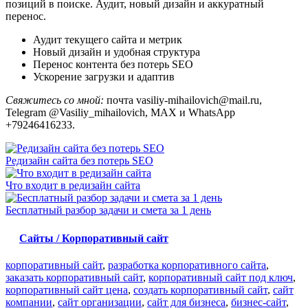
позиций в поиске. Аудит, новый дизайн и аккуратный
перенос.
Аудит текущего сайта и метрик
Новый дизайн и удобная структура
Перенос контента без потерь SEO
Ускорение загрузки и адаптив
Свяжитесь со мной:
почта vasiliy-mihailovich@mail.ru,
Telegram @Vasiliy_mihailovich, MAX и WhatsApp
+79246416233.
Редизайн сайта без потерь SEO
Что входит в редизайн сайта
Бесплатный разбор задачи и смета за 1 день
Сайты / Корпоративный сайт
корпоративный сайт
,
разработка корпоративного сайта
,
заказать корпоративный сайт
,
корпоративный сайт под ключ
,
корпоративный сайт цена
,
создать корпоративный сайт
,
сайт
компании
,
сайт организации
,
сайт для бизнеса
,
бизнес-сайт
,