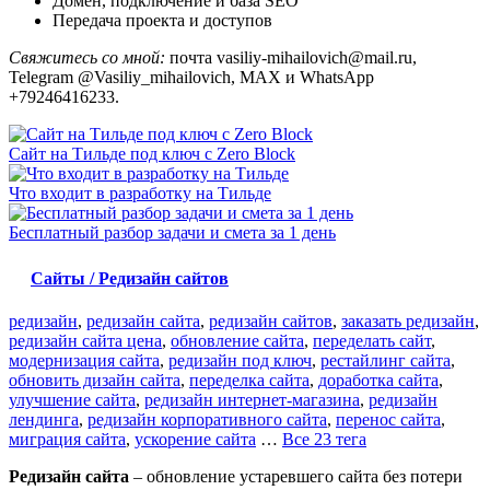
Домен, подключение и база SEO
Передача проекта и доступов
Свяжитесь со мной:
почта vasiliy-mihailovich@mail.ru,
Telegram @Vasiliy_mihailovich, MAX и WhatsApp
+79246416233.
Сайт на Тильде под ключ с Zero Block
Что входит в разработку на Тильде
Бесплатный разбор задачи и смета за 1 день
Сайты / Редизайн сайтов
редизайн
,
редизайн сайта
,
редизайн сайтов
,
заказать редизайн
,
редизайн сайта цена
,
обновление сайта
,
переделать сайт
,
модернизация сайта
,
редизайн под ключ
,
рестайлинг сайта
,
обновить дизайн сайта
,
переделка сайта
,
доработка сайта
,
улучшение сайта
,
редизайн интернет-магазина
,
редизайн
лендинга
,
редизайн корпоративного сайта
,
перенос сайта
,
миграция сайта
,
ускорение сайта
…
Все 23 тега
Редизайн сайта
– обновление устаревшего сайта без потери