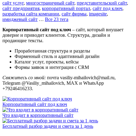
сайт услуг
,
многостраничный сайт
,
представительский сайт
,
сайт предприятия
,
корпоративный портал
,
сайт под ключ
,
разработка сайта компании
,
сайт фирмы
,
imagesite
,
имиджевый сайт
…
Все 23 тега
Корпоративный сайт под ключ
– сайт, который внушает
доверие и приводит клиентов. Структура, дизайн и
продающие тексты.
Проработанная структура и разделы
Фирменный стиль и адаптивный дизайн
Каталог услуг, проекты, кейсы
Формы заявок и интеграция с CRM
Свяжитесь со мной:
почта vasiliy-mihailovich@mail.ru,
Telegram @Vasiliy_mihailovich, MAX и WhatsApp
+79246416233.
Корпоративный сайт под ключ
Что входит в корпоративный сайт
Бесплатный разбор задачи и смета за 1 день