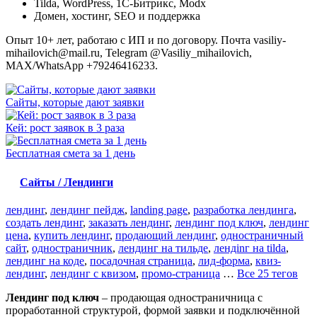
Tilda, WordPress, 1С-Битрикс, Modx
Домен, хостинг, SEO и поддержка
Опыт 10+ лет, работаю с ИП и по договору. Почта vasiliy-
mihailovich@mail.ru, Telegram @Vasiliy_mihailovich,
MAX/WhatsApp +79246416233.
Сайты, которые дают заявки
Кей: рост заявок в 3 раза
Бесплатная смета за 1 день
Сайты / Лендинги
лендинг
,
лендинг пейдж
,
landing page
,
разработка лендинга
,
создать лендинг
,
заказать лендинг
,
лендинг под ключ
,
лендинг
цена
,
купить лендинг
,
продающий лендинг
,
одностраничный
сайт
,
одностраничник
,
лендинг на тильде
,
лендinг на tilda
,
лендинг на коде
,
посадочная страница
,
лид-форма
,
квиз-
лендинг
,
лендинг с квизом
,
промо-страница
…
Все 25 тегов
Лендинг под ключ
– продающая одностраничница с
проработанной структурой, формой заявки и подключённой