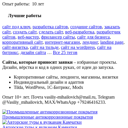
Опыт работы: 10 лет
Лучшие работы
сайт под ключ
,
разработка сайтов
,
создание сайтов
,
заказать
сайт
,
создать сайт
,
сделать сайт
,
веб-разработка
,
разработчик
сайтов
,
веб-мастер
,
фрилансер сайты
,
сайт для бизнеса
,
корпоративный сайт
,
интернет-магазин
,
лендинг
,
landing page
,
сайт-визитка
,
сайт на тильде
,
сайт на wordpress
,
сайт на
битрикс
,
дизайн сайта
…
Все 25 тегов
Сайты, которые приносят заявки
– избранные проекты.
Дизайн, вёрстка и код в одних руках, от идеи до запуска.
Корпоративные сайты, лендинги, магазины, визитки
Индивидуальный дизайн и адаптив
Tilda, WordPress, 1С-Битрикс, Modx
Опыт 10+ лет. Почта vasiliy-mihailovich@mail.ru, Telegram
@Vasiliy_mihailovich, MAX/WhatsApp +79246416233.
Промышленные антикоррозионные покрытия
Авторские туры к вулканам Камчатки