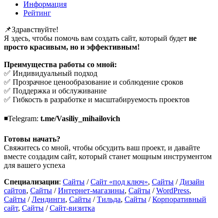
Информация
Рейтинг
📌Здравствуйте!
Я здесь, чтобы помочь вам создать сайт, который будет
не
просто красивым, но и эффективным!
Преимущества работы со мной:
✅ Индивидуальный подход
✅ Прозрачное ценообразование и соблюдение сроков
✅ Поддержка и обслуживание
✅ Гибкость в разработке и масштабируемость проектов
◾Telegram:
t.me/Vasiliy_mihailovich
Готовы начать?
Свяжитесь со мной, чтобы обсудить ваш проект, и давайте
вместе создадим сайт, который станет мощным инструментом
для вашего успеха
Специализации
:
Сайты
/
Сайт «под ключ»
,
Сайты
/
Дизайн
сайтов
,
Сайты
/
Интернет-магазины
,
Сайты
/
WordPress
,
Сайты
/
Лендинги
,
Сайты
/
Тильда
,
Сайты
/
Корпоративный
сайт
,
Сайты
/
Сайт-визитка