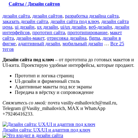
Сайты / Дизайн сайтов
дизайн сайта
,
дизайн сайтов
,
разработка дизайна сайта
,
заказать дизайн сайта
,
дизайн сайта под ключ
,
дизайн сайта
цена
,
ui дизайн
,
ux дизайн
,
ui/ux дизайн
,
веб-дизайн
,
дизайн
интерфейсов
,
прототип сайта
,
прототипирование
,
макет
сайта
,
дизайн-макет
,
отрисовка дизайна
,
figma
,
дизайн в
фигме
,
адаптивный дизайн
,
мобильный дизайн
…
Все 25
тегов
Дизайн сайта под ключ
– от прототипа до готовых макетов и
UI-кита. Проектирую удобные интерфейсы, которые продают.
Прототип и логика страниц
UI-дизайн и фирменный стиль
Адаптивные макеты под все экраны
Передача в вёрстку и сопровождение
Свяжитесь со мной:
почта vasiliy-mihailovich@mail.ru,
Telegram @Vasiliy_mihailovich, MAX и WhatsApp
+79246416233.
Дизайн сайта: UX/UI и адаптив под ключ