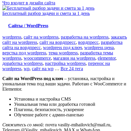
Что входит в дизайн сайта
Бесплатный разбор задачи и смета за 1 день
Сайты / WordPress
wordpress
,
сайт на wordpress
,
разработка на wordpress
,
заказать
сайт на wordpress
,
сайт на вордпресс
,
вордпресс
,
разработка
сайта на вордпресс
,
wordpress под ключ
,
wordpress цена
,
верстка под wordpress
,
тема wordpress
,
разработка темы
wordpress
,
woocommerce
,
магазин на wordpress
,
elementor
,
доработка wordpress
,
настройка wordpress
,
перенос на
wordpress
,
wp
,
сайт на wp
…
Все 24 тега
Сайт на WordPress под ключ
– установка, настройка и
уникальная тема под ваши задачи. Работаю с WooCommerce и
Elementor.
Установка и настройка CMS
Уникальная тема или доработка готовой
Плагины, безопасность, ускорение
Обучение работе с админ-панелью
Свяжитесь со мной:
почта vasiliy-mihailovich@mail.ru,
Telegram @Vasiliy_mihailovich, MAX и WhatsApp