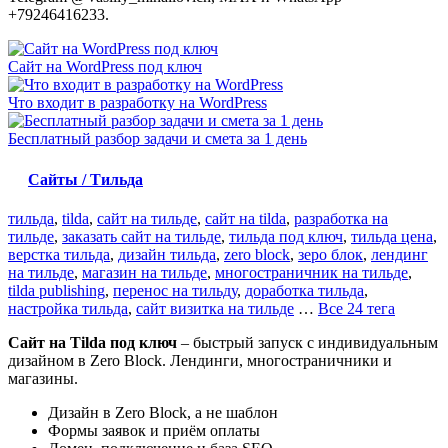
+79246416233.
Сайт на WordPress под ключ
Что входит в разработку на WordPress
Бесплатный разбор задачи и смета за 1 день
Сайты / Тильда
тильда
,
tilda
,
сайт на тильде
,
сайт на tilda
,
разработка на
тильде
,
заказать сайт на тильде
,
тильда под ключ
,
тильда цена
,
верстка тильда
,
дизайн тильда
,
zero block
,
зеро блок
,
лендинг
на тильде
,
магазин на тильде
,
многостраничник на тильде
,
tilda publishing
,
перенос на тильду
,
доработка тильда
,
настройка тильда
,
сайт визитка на тильде
…
Все 24 тега
Сайт на Tilda под ключ
– быстрый запуск с индивидуальным
дизайном в Zero Block. Лендинги, многостраничники и
магазины.
Дизайн в Zero Block, а не шаблон
Формы заявок и приём оплаты