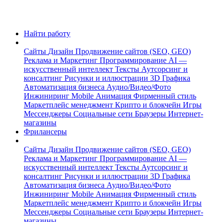
Найти работу
Сайты
Дизайн
Продвижение сайтов (SEO, GEO)
Реклама и Маркетинг
Программирование
AI —
искусственный интеллект
Тексты
Аутсорсинг и
консалтинг
Рисунки и иллюстрации
3D Графика
Автоматизация бизнеса
Аудио/Видео/Фото
Инжиниринг
Mobile
Анимация
Фирменный стиль
Маркетплейс менеджмент
Крипто и блокчейн
Игры
Мессенджеры
Социальные сети
Браузеры
Интернет-
магазины
Фрилансеры
Сайты
Дизайн
Продвижение сайтов (SEO, GEO)
Реклама и Маркетинг
Программирование
AI —
искусственный интеллект
Тексты
Аутсорсинг и
консалтинг
Рисунки и иллюстрации
3D Графика
Автоматизация бизнеса
Аудио/Видео/Фото
Инжиниринг
Mobile
Анимация
Фирменный стиль
Маркетплейс менеджмент
Крипто и блокчейн
Игры
Мессенджеры
Социальные сети
Браузеры
Интернет-
магазины