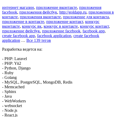
интернет магазин
,
приложение вконтакте
,
приложения
facebook
,
приложения фейсбук
,
http://goldapp.ru
,
приложения в
контакте
,
приложения вконтакте
,
приложение для контакта
,
приложение в контакте
,
приложение контакт
,
конкурс
вконтакте
,
конкурс вк
,
конкурс в контакте
,
конкурс контакт
,
приложение фейсбук
,
приложение facebook
,
facebook app
,
create facebook app
,
facebook application
,
create facebook
application
…
Все 139 тегов
Разработка ведется на:
- PHP: Laravel
- PHP: Yii2
- Python, Django
- Ruby
- Golang
- MySQL, PostgreSQL, MongoDB, Redis
- Memcached
- Sphinx
- Java
- WebWorkers
- websocket
- Node.js
- React.js