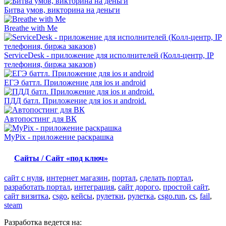
Битва умов, викторина на деньги
Breathe with Me
ServiceDesk - приложение для исполнителей (Колл-центр, IP
телефония, биржа заказов)
ЕГЭ баттл. Приложение для ios и android
ПДД батл. Приложение для ios и android.
Автопостинг для ВК
MyPix - приложение раскрашка
Сайты / Сайт «под ключ»
сайт с нуля
,
интернет магазин
,
портал
,
сделать портал
,
разработать портал
,
интеграция
,
сайт дорого
,
простой сайт
,
сайт визитка
,
csgo
,
кейсы
,
рулетки
,
рулетка
,
csgo.run
,
cs
,
fail
,
steam
Разработка ведется на: