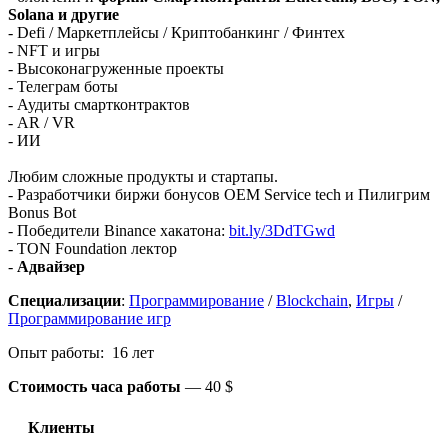
Solana и другие
- Defi / Маркетплейсы / Криптобанкинг / Финтех
- NFT и игры
- Высоконагруженные проекты
- Телеграм боты
- Аудиты смартконтрактов
- AR / VR
- ИИ
Любим сложные продукты и стартапы.
- Разработчики биржи бонусов OEM Service tech и Пилигрим
Bonus Bot
- Победители Binance хакатона:
bit.ly/3DdTGwd
- TON Foundation лектор
-
Адвайзер
Специализации
:
Программирование
/
Blockchain
,
Игры
/
Программирование игр
Опыт работы: 16 лет
Стоимость часа работы
—
40 $
Клиенты