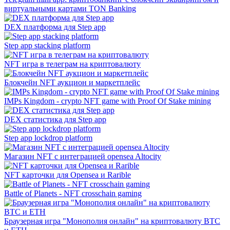
виртуальными картами TON Banking
DEX платформа для Step app
Step app stacking platform
NFT игра в телеграм на криптовалюту
Блокчейн NFT аукцион и маркетплейс
IMPs Kingdom - crypto NFT game with Proof Of Stake mining
DEX статистика для Step app
Step app lockdrop platform
Магазин NFT с интеграцией opensea Altocity
NFT карточки для Opensea и Rarible
Battle of Planets - NFT crosschain gaming
Браузерная игра "Монополия онлайн" на криптовалюту BTC