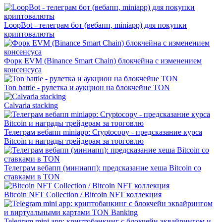
LoopBot - телеграм бот (вебапп, miniapp) для покупки
криптовалюты
Форк EVM (Binance Smart Chain) блокчейна с изменением
консенсуса
Ton battle - рулетка и аукцион на блокчейне TON
Calvaria stacking
Телеграм вебапп miniapp: Cryptocopy - предсказание курса
Bitcoin и награды трейдерам за торговлю
Телеграм вебапп (миниапп): предсказание хеша Bitcoin со
ставками в TON
Bitcoin NFT Collection / Bitcoin NFT коллекция
Telegram mini app: криптобанкинг с блокчейн эквайрингом и