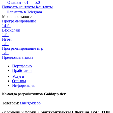
Отзывы
· 61
5.0
Показать контакты
Контакты
Написать в
Telegram
Места в каталоге:
Программирование
14-й
Blockchain
1-й
Игры
1-й
Программирование игр
1-й
Предложить заказ
Портфолио
Прайс-лист
Услуги
Отзывы
Информация
Команда разработчиков
Goldapp.dev
Телеграм:
t.me/goldapp
- блокчейн и
форки. Смартконтракты Ethereum, BSC, TON,