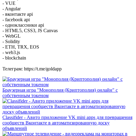
- VUE
- Angular
- вконтакте api
- facebook api
- одноклассники api
- HTML5, CSS3, JS Canvas
- WebGL
- Solidity
- ETH, TRX, EOS
- web3.js
- blockchain
Телеграм: https://t.me/goldapp
Браузерная игра "Монополия (Криптополия) онлайн" с
собственным токеном
Classifider - Авито приложение VK mini apps для превращения
сообществ Вконтакте в автоматизированную доску
объявлений