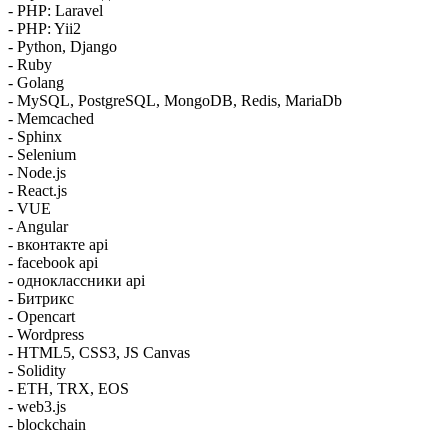
- PHP: Laravel
- PHP: Yii2
- Python, Django
- Ruby
- Golang
- MySQL, PostgreSQL, MongoDB, Redis, MariaDb
- Memcached
- Sphinx
- Selenium
- Node.js
- React.js
- VUE
- Angular
- вконтакте api
- facebook api
- одноклассники api
- Битрикс
- Opencart
- Wordpress
- HTML5, CSS3, JS Canvas
- Solidity
- ETH, TRX, EOS
- web3.js
- blockchain