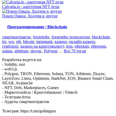
Calvaria.io - карточная NFT игра
Покер Омаха, Холдем и другие
Программирование / Blockchain
смартконтракты
,
блокчейн
,
блокчейн технологии
,
blockchain
,
trx
,
eos
,
eth
,
bitcoin
,
metamask
,
казино
,
онлайн казино
,
гемблинг
,
казино на криптовалюту
,
tron
,
etherium
,
ethereum
,
solana
,
arbitrum
,
zksync
,
Polygon
…
Все 79 тегов
Разработка ведется на:
- Solidity, rust
- web3.js
- Polygon, TRON, Ethereum, Solana, TON, Arbitrum, Zksync,
LayerZero, Linea, Optimism, StarkNet, EOS, Binance Smart Chain,
NEAR, Avalanche
- NFT, Defi, Marketplaces, Games
- Маркетплейсы / Криптобанкинг / Fintech
- Телеграм боты
- Аудиты смартконтрактов
Телеграм: https://t.me/goldappru