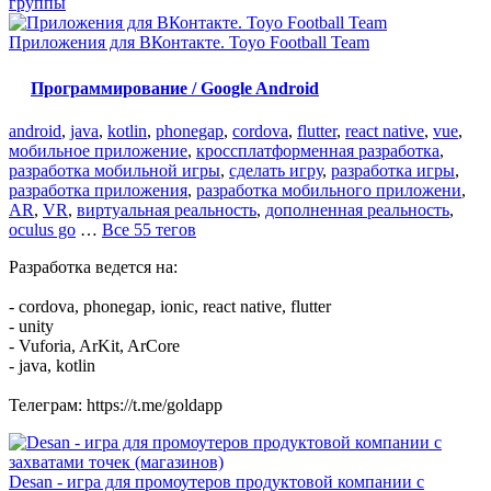
группы
Приложения для ВКонтакте. Toyo Football Team
Программирование / Google Android
android
,
java
,
kotlin
,
phonegap
,
cordova
,
flutter
,
react native
,
vue
,
мобильное приложение
,
кроссплатформенная разработка
,
разработка мобильной игры
,
сделать игру
,
разработка игры
,
разработка приложения
,
разработка мобильного приложени
,
AR
,
VR
,
виртуальная реальность
,
дополненная реальность
,
oculus go
…
Все 55 тегов
Разработка ведется на:
- cordova, phonegap, ionic, react native, flutter
- unity
- Vuforia, ArKit, ArCore
- java, kotlin
Телеграм: https://t.me/goldapp
Desan - игра для промоутеров продуктовой компании с