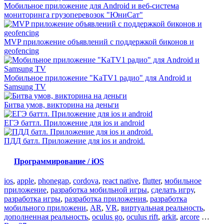
Мобильное приложение для Android и веб-система
мониторинга грузоперевозок "ЮниСат"
MVP приложение объявлений с поддержкой биконов и
geofencing
Мобильное приложение "KaTV1 радио" для Android и
Samsung TV
Битва умов, викторина на деньги
ЕГЭ баттл. Приложение для ios и android
ПДД батл. Приложение для ios и android.
Программирование / iOS
ios
,
apple
,
phonegap
,
cordova
,
react native
,
flutter
,
мобильное
приложение
,
разработка мобильной игры
,
сделать игру
,
разработка игры
,
разработка приложения
,
разработка
мобильного приложени
,
AR
,
VR
,
виртуальная реальность
,
дополненная реальность
,
oculus go
,
oculus rift
,
arkit
,
arcore
…