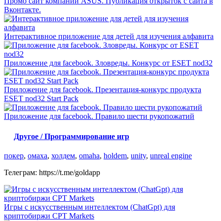
Промо сайт компании ASUS. Публикация открыток с сайта в
Вконтакте.
Интерактивное приложение для детей для изучения алфавита
Приложение для facebook. Зловреды. Конкурс от ESET nod32
Приложение для facebook. Презентация-конкурс продукта
ESET nod32 Start Pack
Приложение для facebook. Правило шести рукопожатий
Другое / Программирование игр
покер
,
омаха
,
холдем
,
omaha
,
holdem
,
unity
,
unreal engine
Телеграм: https://t.me/goldapp
Игры с искусственным интеллектом (ChatGpt) для
криптобиржи CPT Markets