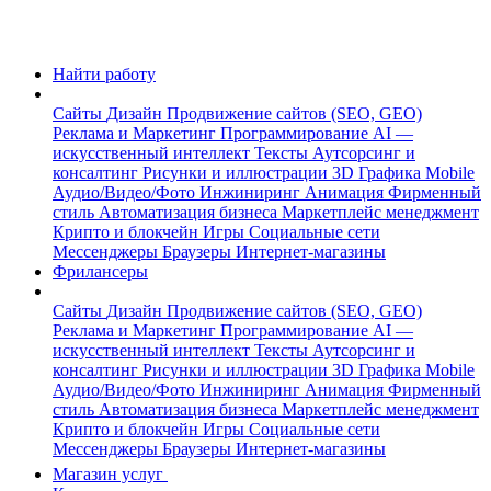
Найти работу
Сайты
Дизайн
Продвижение сайтов (SEO, GEO)
Реклама и Маркетинг
Программирование
AI —
искусственный интеллект
Тексты
Аутсорсинг и
консалтинг
Рисунки и иллюстрации
3D Графика
Mobile
Аудио/Видео/Фото
Инжиниринг
Анимация
Фирменный
стиль
Автоматизация бизнеса
Маркетплейс менеджмент
Крипто и блокчейн
Игры
Социальные сети
Мессенджеры
Браузеры
Интернет-магазины
Фрилансеры
Сайты
Дизайн
Продвижение сайтов (SEO, GEO)
Реклама и Маркетинг
Программирование
AI —
искусственный интеллект
Тексты
Аутсорсинг и
консалтинг
Рисунки и иллюстрации
3D Графика
Mobile
Аудио/Видео/Фото
Инжиниринг
Анимация
Фирменный
стиль
Автоматизация бизнеса
Маркетплейс менеджмент
Крипто и блокчейн
Игры
Социальные сети
Мессенджеры
Браузеры
Интернет-магазины
Магазин услуг