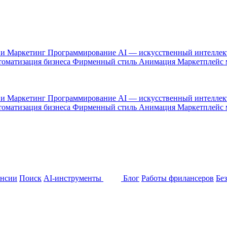
 и Маркетинг
Программирование
AI — искусственный интелле
оматизация бизнеса
Фирменный стиль
Анимация
Маркетплейс
 и Маркетинг
Программирование
AI — искусственный интелле
оматизация бизнеса
Фирменный стиль
Анимация
Маркетплейс
ансии
Поиск
AI-инструменты
Блог
Работы фрилансеров
Бе