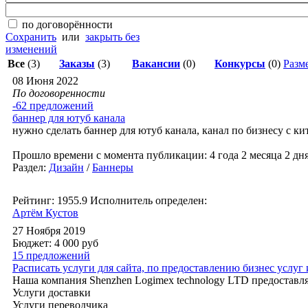
по договорённости
Сохранить
или
закрыть без
изменений
Все
(3)
Заказы
(3)
Вакансии
(0)
Конкурсы
(0)
Разме
08 Июня 2022
По договоренности
-62 предложений
баннер для ютуб канала
нужно сделать баннер для ютуб канала, канал по бизнесу с к
Прошло времени с момента публикации: 4 года 2 месяца 2 дн
Раздел:
Дизайн
/
Баннеры
Рейтинг: 1955.9
Исполнитель определен:
Артём Кустов
27 Ноября 2019
Бюджет: 4 000
руб
15 предложений
Расписать услуги для сайта, по предоставлению бизнес услуг 
Наша компания Shenzhen Logimex technology LTD предоставля
Услуги доставки
Услуги переводчика