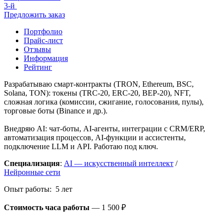
3-й
Предложить заказ
Портфолио
Прайс-лист
Отзывы
Информация
Рейтинг
Разрабатываю смарт-контракты (TRON, Ethereum, BSC,
Solana, TON): токены (TRC-20, ERC-20, BEP-20), NFT,
сложная логика (комиссии, сжигание, голосования, пулы),
торговые боты (Binance и др.).
Внедряю AI: чат-боты, AI-агенты, интеграции с CRM/ERP,
автоматизация процессов, AI-функции и ассистенты,
подключение LLM и API. Работаю под ключ.
Специализация
:
AI — искусственный интеллект
/
Нейронные сети
Опыт работы: 5 лет
Стоимость часа работы
—
1 500 ₽