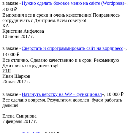
в заказе «
Нужно сделать боковое меню на сайте (Wordpress)
»,
3 000 ₽
Выполнил все в сроки и очень качественно!Понравилось
сотрудничать с Дмитрием.Всем советую!
КА
Кристина Анфалова
10 июня 2017 г.
в заказе «
Сверстать и спрограммировать сайт на вордпресс
»,
13 000 ₽
Все отлично. Сделано качественно и в срок. Рекомендую
Дмитрия к сотрудничеству!
ИШ
Иван Шарков
26 мая 2017 г.
в заказе «
Натянуть верстку на WP + функционал
», 10 000 ₽
Все сделано вовремя. Результатом доволен, будем работать
дальше!
Елена Смирнова
7 февраля 2017 г.