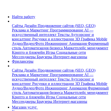
Найти работу
Сайты
Дизайн
Продвижение сайтов (SEO, GEO)
Реклама и Маркетинг
Программирование
AI —
искусственный интеллект
Тексты
Аутсорсинг и
консалтинг
Рисунки и иллюстрации
3D Графика
Mobile
Аудио/Видео/Фото
Инжиниринг
Анимация
Фирменный
стиль
Автоматизация бизнеса
Маркетплейс менеджмент
Крипто и блокчейн
Игры
Социальные сети
Мессенджеры
Браузеры
Интернет-магазины
Фрилансеры
Сайты
Дизайн
Продвижение сайтов (SEO, GEO)
Реклама и Маркетинг
Программирование
AI —
искусственный интеллект
Тексты
Аутсорсинг и
консалтинг
Рисунки и иллюстрации
3D Графика
Mobile
Аудио/Видео/Фото
Инжиниринг
Анимация
Фирменный
стиль
Автоматизация бизнеса
Маркетплейс менеджмент
Крипто и блокчейн
Игры
Социальные сети
Мессенджеры
Браузеры
Интернет-магазины
Магазин услуг