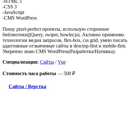
-HTML 5
-CSS 3
-JavaScript
-CMS WordPress
Пишу pixel-perfect проекты, использую сторонние
библиотеки(jQuery, swiper, howler.js). Активно применяю
технологии медиа запросов, flex-box, css grid, умею писать
адаптивные отзывчивые сайты в desctop-first и mobile-first.
Уверенно знаю CMS WordPress(Разработка/Натяжка).
Специализация
:
Сайты
/
Vue
Стоимость часа работы
—
500 ₽
Сайты / Верстка