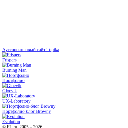
Аутсорсинговый сайт Topika
Frispers
Burning Man
Портфолио
Gloevik
UX-Laboratory
Портфолио-блог Browny
Evolution
© FL.ru, 2005 – 2026