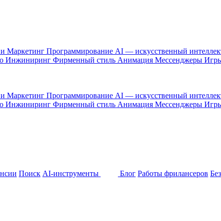
 и Маркетинг
Программирование
AI — искусственный интелле
то
Инжиниринг
Фирменный стиль
Анимация
Мессенджеры
Игр
 и Маркетинг
Программирование
AI — искусственный интелле
то
Инжиниринг
Фирменный стиль
Анимация
Мессенджеры
Игр
ансии
Поиск
AI-инструменты
Блог
Работы фрилансеров
Бе