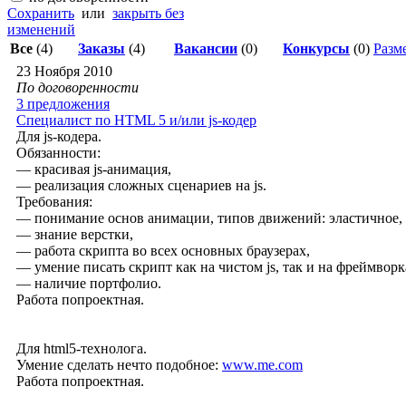
Сохранить
или
закрыть без
изменений
Все
(4)
Заказы
(4)
Вакансии
(0)
Конкурсы
(0)
Разме
23 Ноября 2010
По договоренности
3 предложения
Специалист по HTML 5 и/или js-кодер
Для js-кодера.
Обязанности:
— красивая js-анимация,
— реализация сложных сценариев на js.
Требования:
— понимание основ анимации, типов движений: эластичное, 
— знание верстки,
— работа скрипта во всех основных браузерах,
— умение писать скрипт как на чистом js, так и на фреймворк
— наличие портфолио.
Работа попроектная.
Для html5-технолога.
Умение сделать нечто подобное:
www.me.com
Работа попроектная.