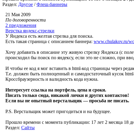
Раздел:
Другое
/
Флеш-баннеры
21 Мая 2009
По договоренности
2 предложения
Верстка яндекс-стрелки
У Яндекса есть желтая стрелка для поиска.
Есть такая страница с описанием баннера:
www.chulakov.ru/work
Хочу добавить в описание эту живую стрелку Яндекса (с поле
происходил бы поиск по яндексу, если это не сложно, при вв
И чтобы ее код я мог вставить в html-код страницы через реда
Т.е. должен быть полноценный и самодостаточный кусок html
Кроссбраузерность и валидность кода нужна.
Интересует ссылка на портфель, цена и сроки.
Писать только сюда, никакой лички и других контактов!
Если вы не опытный верстальщик — просьба не писать.
P.S. Верстальщик может пригодиться и на будущее.
Прошло времени с момента публикации: 17 лет 2 месяца 18 дн
Раздел:
Сайты