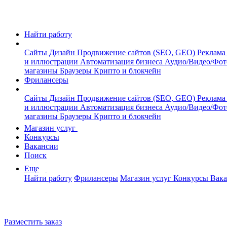
Найти работу
Сайты
Дизайн
Продвижение сайтов (SEO, GEO)
Реклама
и иллюстрации
Автоматизация бизнеса
Аудио/Видео/Фо
магазины
Браузеры
Крипто и блокчейн
Фрилансеры
Сайты
Дизайн
Продвижение сайтов (SEO, GEO)
Реклама
и иллюстрации
Автоматизация бизнеса
Аудио/Видео/Фо
магазины
Браузеры
Крипто и блокчейн
Магазин услуг
Конкурсы
Вакансии
Поиск
Еще
Найти работу
Фрилансеры
Магазин услуг
Конкурсы
Вак
Разместить заказ