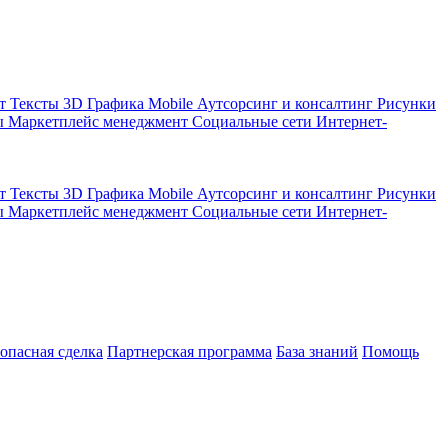
кт
Тексты
3D Графика
Mobile
Аутсорсинг и консалтинг
Рисунки
ы
Маркетплейс менеджмент
Социальные сети
Интернет-
кт
Тексты
3D Графика
Mobile
Аутсорсинг и консалтинг
Рисунки
ы
Маркетплейс менеджмент
Социальные сети
Интернет-
зопасная сделка
Партнерская программа
База знаний
Помощь