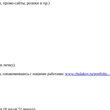
 промо-сайты, ролики и пр.)
в личку).
лы, ознакомившись с нашими работами:
www.chulakov.ru/portfolio...
я 18 часов 51 минута