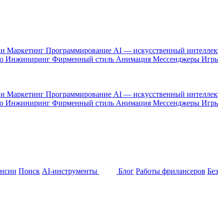
 и Маркетинг
Программирование
AI — искусственный интелле
то
Инжиниринг
Фирменный стиль
Анимация
Мессенджеры
Игр
 и Маркетинг
Программирование
AI — искусственный интелле
то
Инжиниринг
Фирменный стиль
Анимация
Мессенджеры
Игр
ансии
Поиск
AI-инструменты
Блог
Работы фрилансеров
Бе