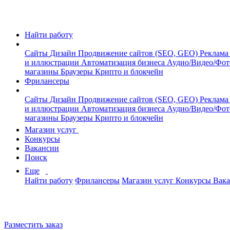
Найти работу
Сайты
Дизайн
Продвижение сайтов (SEO, GEO)
Реклама
и иллюстрации
Автоматизация бизнеса
Аудио/Видео/Фо
магазины
Браузеры
Крипто и блокчейн
Фрилансеры
Сайты
Дизайн
Продвижение сайтов (SEO, GEO)
Реклама
и иллюстрации
Автоматизация бизнеса
Аудио/Видео/Фо
магазины
Браузеры
Крипто и блокчейн
Магазин услуг
Конкурсы
Вакансии
Поиск
Еще
Найти работу
Фрилансеры
Магазин услуг
Конкурсы
Вак
Разместить заказ