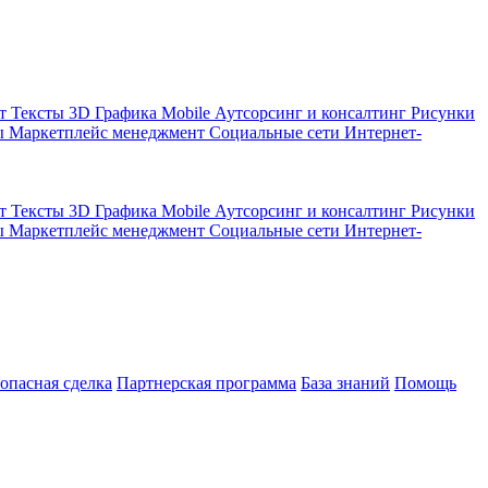
кт
Тексты
3D Графика
Mobile
Аутсорсинг и консалтинг
Рисунки
ы
Маркетплейс менеджмент
Социальные сети
Интернет-
кт
Тексты
3D Графика
Mobile
Аутсорсинг и консалтинг
Рисунки
ы
Маркетплейс менеджмент
Социальные сети
Интернет-
зопасная сделка
Партнерская программа
База знаний
Помощь