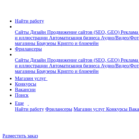
Найти работу
Сайты
Дизайн
Продвижение сайтов (SEO, GEO)
Реклама
и иллюстрации
Автоматизация бизнеса
Аудио/Видео/Фо
магазины
Браузеры
Крипто и блокчейн
Фрилансеры
Сайты
Дизайн
Продвижение сайтов (SEO, GEO)
Реклама
и иллюстрации
Автоматизация бизнеса
Аудио/Видео/Фо
магазины
Браузеры
Крипто и блокчейн
Магазин услуг
Конкурсы
Вакансии
Поиск
Еще
Найти работу
Фрилансеры
Магазин услуг
Конкурсы
Вак
Разместить заказ