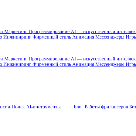
 и Маркетинг
Программирование
AI — искусственный интелле
то
Инжиниринг
Фирменный стиль
Анимация
Мессенджеры
Игр
 и Маркетинг
Программирование
AI — искусственный интелле
то
Инжиниринг
Фирменный стиль
Анимация
Мессенджеры
Игр
ансии
Поиск
AI-инструменты
Блог
Работы фрилансеров
Бе