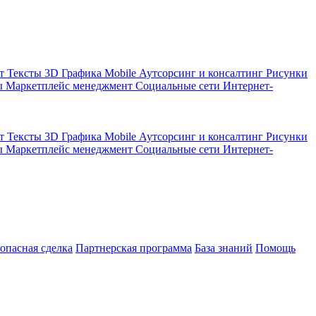
кт
Тексты
3D Графика
Mobile
Аутсорсинг и консалтинг
Рисунки
ы
Маркетплейс менеджмент
Социальные сети
Интернет-
кт
Тексты
3D Графика
Mobile
Аутсорсинг и консалтинг
Рисунки
ы
Маркетплейс менеджмент
Социальные сети
Интернет-
зопасная сделка
Партнерская программа
База знаний
Помощь