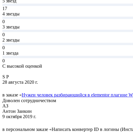
5 звёзд
17
4 звезды
0
3 звезды
0
2 звезды
0
1 звезда
0
С высокой оценкой
S P
28 августа 2020 г.
в заказе «
Нужен человек разбирающийся в elementor плагине 
Доволен сотрудничеством
АЗ
Антон Заикин
9 октября 2019 г.
в персональном заказе «Написать конвертер ID в логины (Инста