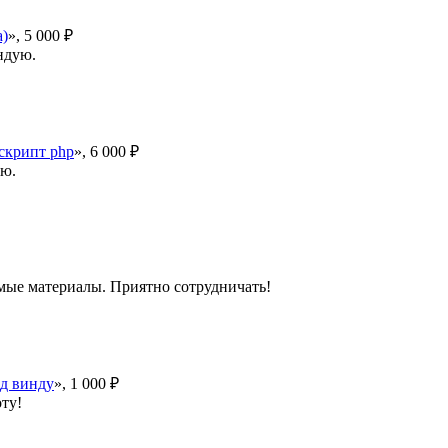
а)
», 5 000 ₽
ндую.
скрипт php
», 6 000 ₽
ую.
имые материалы. Приятно сотрудничать!
од винду
», 1 000 ₽
оту!