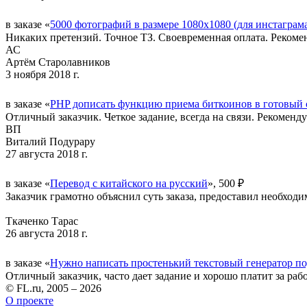
в заказе «
5000 фотографий в размере 1080x1080 (для инстаграм
Никаких претензий. Точное ТЗ. Своевременная оплата. Рекоме
АС
Артём Старолавников
3 ноября 2018 г.
в заказе «
PHP дописать функцию приема биткоинов в готовый 
Отличный заказчик. Четкое задание, всегда на связи. Рекоменд
ВП
Виталий Подурару
27 августа 2018 г.
в заказе «
Перевод с китайского на русский
», 500 ₽
Заказчик грамотно объяснил суть заказа, предоставил необход
Ткаченко Тарас
26 августа 2018 г.
в заказе «
Нужно написать простенький текстовый генератор п
Отличный заказчик, часто дает задание и хорошо платит за раб
© FL.ru, 2005 – 2026
О проекте