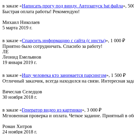
в заказе «
Написать прогу под винду. Автозапуск bat файла
», 50
Быстрая оплата работы! Рекомендую!
Михаил Николаев
5 марта 2019 г.
в заказе «
Спарсить информацию с сайта (с инсты)
», 1 000 ₽
Приятно было сотрудничать. Спасибо за работу!
ЛЕ
Леонид Емельянов
19 января 2019 г.
в заказе «
Ищу человека кто занимается парсингом
», 1 500 ₽
Отличный заказчик, всегда находился на связи. Интересная зад
Вячеслав Селедцов
30 ноября 2018 г.
в заказе «
Генератор видео из картинки
», 3 000 ₽
Мгновенная проверка и оплата. Четкое задание. Приятный в об
Роман Хитров
24 ноября 2018 г.