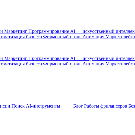
 и Маркетинг
Программирование
AI — искусственный интелле
оматизация бизнеса
Фирменный стиль
Анимация
Маркетплейс
 и Маркетинг
Программирование
AI — искусственный интелле
оматизация бизнеса
Фирменный стиль
Анимация
Маркетплейс
ансии
Поиск
AI-инструменты
Блог
Работы фрилансеров
Бе