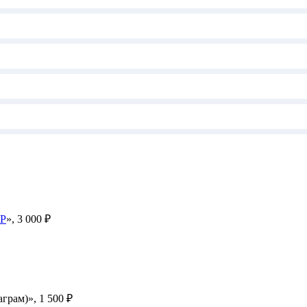
WP
», 3 000 ₽
грам)», 1 500 ₽