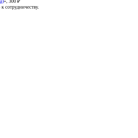
а)
», 300 ₽
к сотрудничеству.