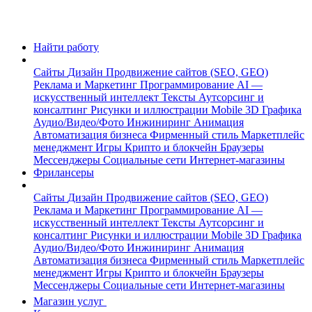
Найти работу
Сайты
Дизайн
Продвижение сайтов (SEO, GEO)
Реклама и Маркетинг
Программирование
AI —
искусственный интеллект
Тексты
Аутсорсинг и
консалтинг
Рисунки и иллюстрации
Mobile
3D Графика
Аудио/Видео/Фото
Инжиниринг
Анимация
Автоматизация бизнеса
Фирменный стиль
Маркетплейс
менеджмент
Игры
Крипто и блокчейн
Браузеры
Мессенджеры
Социальные сети
Интернет-магазины
Фрилансеры
Сайты
Дизайн
Продвижение сайтов (SEO, GEO)
Реклама и Маркетинг
Программирование
AI —
искусственный интеллект
Тексты
Аутсорсинг и
консалтинг
Рисунки и иллюстрации
Mobile
3D Графика
Аудио/Видео/Фото
Инжиниринг
Анимация
Автоматизация бизнеса
Фирменный стиль
Маркетплейс
менеджмент
Игры
Крипто и блокчейн
Браузеры
Мессенджеры
Социальные сети
Интернет-магазины
Магазин услуг