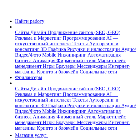
Найти работу
Сайты
Дизайн
Продвижение сайтов (SEO, GEO)
Реклама и Маркетинг
Программирование
AI —
искусственный интеллект
Тексты
Аутсорсинг и
консалтинг
3D Графика
Рисунки и иллюстрации
Аудио/
Видео/Фото
Mobile
Инжиниринг
Автоматизация
бизнеса
Анимация
Фирменный стиль
Маркетплейс
менеджмент
Игры
Браузеры
Мессенджеры
Интернет-
магазины
Крипто и блокчейн
Социальные сети
Фрилансеры
Сайты
Дизайн
Продвижение сайтов (SEO, GEO)
Реклама и Маркетинг
Программирование
AI —
искусственный интеллект
Тексты
Аутсорсинг и
консалтинг
3D Графика
Рисунки и иллюстрации
Аудио/
Видео/Фото
Mobile
Инжиниринг
Автоматизация
бизнеса
Анимация
Фирменный стиль
Маркетплейс
менеджмент
Игры
Браузеры
Мессенджеры
Интернет-
магазины
Крипто и блокчейн
Социальные сети
Магазин услуг