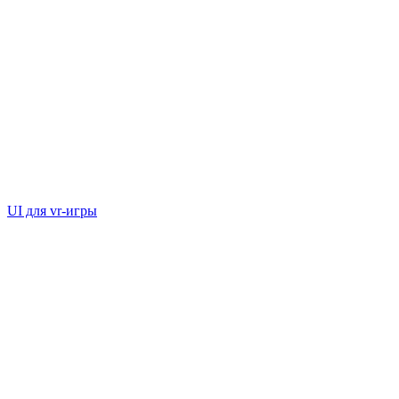
UI для vr-игры