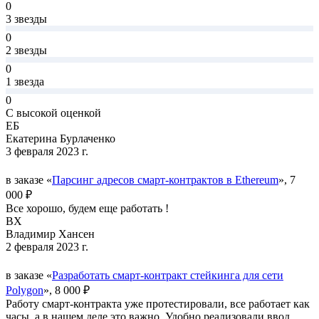
0
3 звезды
0
2 звезды
0
1 звезда
0
С высокой оценкой
ЕБ
Екатерина Бурлаченко
3 февраля 2023 г.
в заказе «
Парсинг адресов смарт-контрактов в Ethereum
», 7
000 ₽
Все хорошо, будем еще работать !
ВХ
Владимир Хансен
2 февраля 2023 г.
в заказе «
Разработать смарт-контракт стейкинга для сети
Polygon
», 8 000 ₽
Работу смарт-контракта уже протестировали, все работает как
часы, а в нашем деле это важно. Удобно реализовали ввод