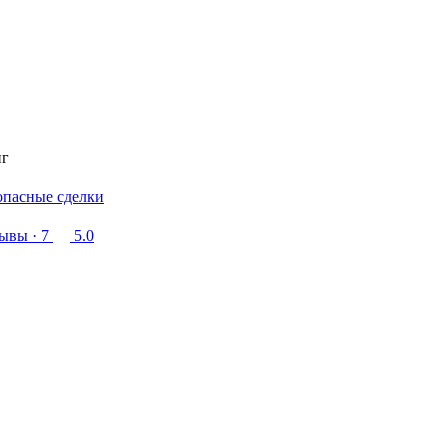
нг
опасные сделки
зывы
· 7
5.0