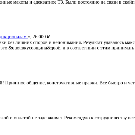
ные макеты и адекватное ТЗ. Были постоянно на связи в скайпе, 
ункционалам.
», 26 000 ₽
ки без лишних споров и непонимания. Результат удавалось макс
это &quot;вкусовщина&quot;, и в соответтвии с этим принимать 
й! Приятное общение, конструктивные правки. Все быстро и четк
ркой и оплатой не задерживал. Рекомендую к сотрудничеству всем