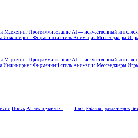
 и Маркетинг
Программирование
AI — искусственный интелле
са
Инжиниринг
Фирменный стиль
Анимация
Мессенджеры
Игр
 и Маркетинг
Программирование
AI — искусственный интелле
са
Инжиниринг
Фирменный стиль
Анимация
Мессенджеры
Игр
ансии
Поиск
AI-инструменты
Блог
Работы фрилансеров
Бе