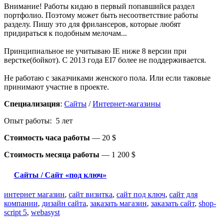
Внимание! Работы кидаю в первый попавшийся раздел
портфолио. Поэтому может быть несоответствие работы
разделу. Пишу это для фрилансеров, которые любят
придираться к подобным мелочам...
Принципиальное не учитываю IE ниже 8 версии при
верстке(бойкот). C 2013 года EI7 более не поддерживается.
Не работаю с заказчиками женского пола. Или если таковые
принимают участие в проекте.
Специализация
:
Сайты
/
Интернет-магазины
Опыт работы: 5 лет
Стоимость часа работы
—
20 $
Стоимость месяца работы
—
1 200 $
Сайты / Сайт «под ключ»
интернет магазин
,
сайт визитка
,
сайт под ключ
,
сайт для
компании
,
дизайн сайта
,
заказать магазин
,
заказать сайт
,
shop-
script 5
,
webasyst