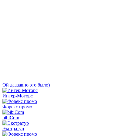
Ой даааавно это было)
Интер-Моторс
Форекс промо
bibiCom
Экстратур