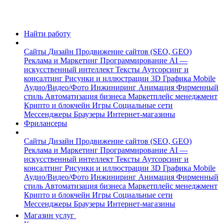
Найти работу
Сайты
Дизайн
Продвижение сайтов (SEO, GEO)
Реклама и Маркетинг
Программирование
AI —
искусственный интеллект
Тексты
Аутсорсинг и
консалтинг
Рисунки и иллюстрации
3D Графика
Mobile
Аудио/Видео/Фото
Инжиниринг
Анимация
Фирменный
стиль
Автоматизация бизнеса
Маркетплейс менеджмент
Крипто и блокчейн
Игры
Социальные сети
Мессенджеры
Браузеры
Интернет-магазины
Фрилансеры
Сайты
Дизайн
Продвижение сайтов (SEO, GEO)
Реклама и Маркетинг
Программирование
AI —
искусственный интеллект
Тексты
Аутсорсинг и
консалтинг
Рисунки и иллюстрации
3D Графика
Mobile
Аудио/Видео/Фото
Инжиниринг
Анимация
Фирменный
стиль
Автоматизация бизнеса
Маркетплейс менеджмент
Крипто и блокчейн
Игры
Социальные сети
Мессенджеры
Браузеры
Интернет-магазины
Магазин услуг