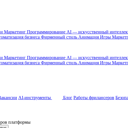
 и Маркетинг
Программирование
AI — искусственный интелле
оматизация бизнеса
Фирменный стиль
Анимация
Игры
Маркет
 и Маркетинг
Программирование
AI — искусственный интелле
оматизация бизнеса
Фирменный стиль
Анимация
Игры
Маркет
Вакансии
AI-инструменты
Блог
Работы фрилансеров
Безоп
неров платформы
ятно