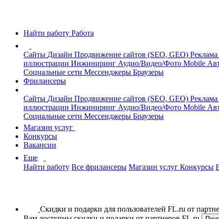
Найти работу
Работа
Сайты
Дизайн
Продвижение сайтов (SEO, GEO)
Реклама
иллюстрации
Инжиниринг
Аудио/Видео/Фото
Mobile
Авт
Социальные сети
Мессенджеры
Браузеры
Фрилансеры
Сайты
Дизайн
Продвижение сайтов (SEO, GEO)
Реклама
иллюстрации
Инжиниринг
Аудио/Видео/Фото
Mobile
Авт
Социальные сети
Мессенджеры
Браузеры
Магазин услуг
Конкурсы
Вакансии
Еще
Найти работу
Все фрилансеры
Магазин услуг
Конкурсы
Скидки и подарки для пользователей FL.ru от парт
Вам доступны скидки и подарки от партнеров FL.ru
Пон