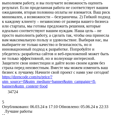
выполняем работу, и вы получаете возможность оценить
результат. Если проделанная работа не соответствует вашим
ожиданиям, вторая половина оплаты не взимается. Ваш риск
минимален, а возможности – безграничны. 2) Гибкий подход
к каждому клиенту – независимо от размера вашего бизнеса
или стартапа, мы готовы предложить решения, которые
идеально соответствуют вашим нуждам. Наша цель – не
просто выполнить работу, а сделать так, чтобы она принесла
вам максимальную пользу и удовольствие. Выбирая нас, вы
выбираете не только качество и безопасность, но и
инновационный подход к разработке. Попробуйте и
убедитесь: разработка сайтов и веб-приложений может быть
не только эффективной, но и волнующе интересной.
Защитите свои инвестиции и дайте волю своим идеям без
страха перед неизвестным. Вместе мы можем изменить ваш
бизнес к лучшему. Начните свой проект с нами уже сегодня!
https://dzencode.com/ru/price/?
utm_source=fl&utm_medium=banner&utm_campaign=fl-
banners&utm_content=food
34724
5
Опубликовано: 06.03.24 в 17:10
Обновлено: 05.06.24 в 22:33
Лучшие работы