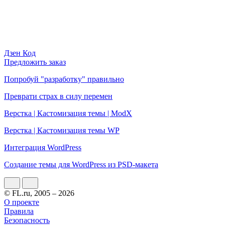
Дзен Код
Предложить заказ
Попробуй "разработку" правильно
Преврати страх в силу перемен
Верстка | Кастомизация темы | ModX
Верстка | Кастомизация темы WP
Интеграция WordPress
Cоздание темы для WordPress из PSD-макета
© FL.ru, 2005 – 2026
О проекте
Правила
Безопасность