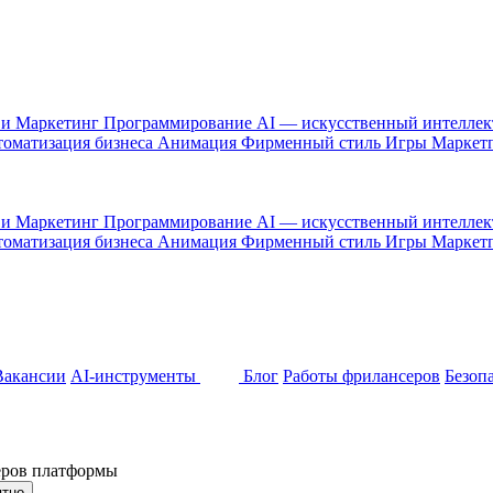
 и Маркетинг
Программирование
AI — искусственный интелле
оматизация бизнеса
Анимация
Фирменный стиль
Игры
Маркет
 и Маркетинг
Программирование
AI — искусственный интелле
оматизация бизнеса
Анимация
Фирменный стиль
Игры
Маркет
Вакансии
AI-инструменты
Блог
Работы фрилансеров
Безоп
неров платформы
ятно