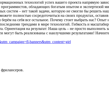
рмационных технологий успех вашего проекта напрямую зависит 
 программистов, обладающих богатым опытом и экспертизой миро
 систем – нет такой задачи, которую не смогли бы решить на
можете полностью сосредоточиться на своих продуктах, оставив
мы берём на себя все остальное. Почему стоит выбрать нас? Опыт
последними трендами в мире технологий. Гибкость и масштаби
а. Ориентация на результат: Наша цель – не просто выполнить за
и могут быть реализованы с наилучшими результатами! Начните р
r&utm_campaign=fl-banners&utm_content=girl
 фрилансеров.