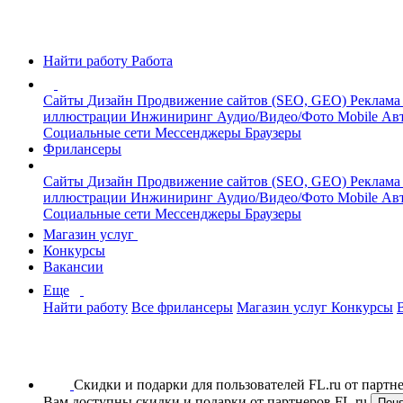
Найти работу
Работа
Сайты
Дизайн
Продвижение сайтов (SEO, GEO)
Реклама
иллюстрации
Инжиниринг
Аудио/Видео/Фото
Mobile
Авт
Социальные сети
Мессенджеры
Браузеры
Фрилансеры
Сайты
Дизайн
Продвижение сайтов (SEO, GEO)
Реклама
иллюстрации
Инжиниринг
Аудио/Видео/Фото
Mobile
Авт
Социальные сети
Мессенджеры
Браузеры
Магазин услуг
Конкурсы
Вакансии
Еще
Найти работу
Все фрилансеры
Магазин услуг
Конкурсы
Скидки и подарки для пользователей FL.ru от парт
Вам доступны скидки и подарки от партнеров FL.ru
Пон