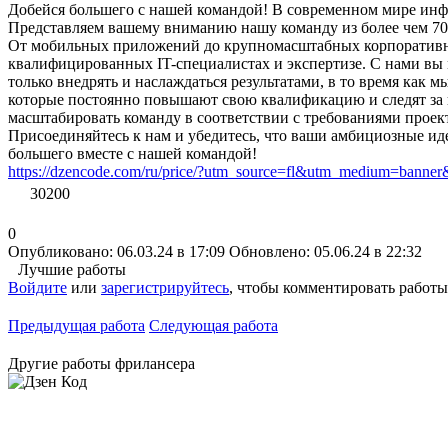
Добейся большего с нашей командой! В современном мире инфо
Представляем вашему вниманию нашу команду из более чем 70
От мобильных приложений до крупномасштабных корпоративных
квалифицированных IT-специалистах и экспертизе. С нами вы 
только внедрять и наслаждаться результатами, в то время как 
которые постоянно повышают свою квалификацию и следят за 
масштабировать команду в соответствии с требованиями проект
Присоединяйтесь к нам и убедитесь, что ваши амбициозные иде
большего вместе с нашей командой!
https://dzencode.com/ru/price/?utm_source=fl&utm_medium=banne
30200
0
Опубликовано: 06.03.24 в 17:09
Обновлено: 05.06.24 в 22:32
Лучшие работы
Войдите
или
зарегистрируйтесь
, чтобы комментировать работы
Предыдущая работа
Следующая работа
Другие работы фрилансера